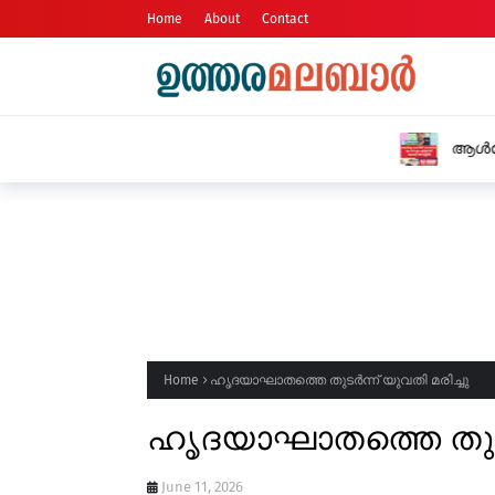
Home
About
Contact
ആൾട്ടോ കാറിൽ കടത്തിയ എം.ഡി.എം.എയ
Home
ഹൃദയാഘാതത്തെ തുടർന്ന് യുവതി മരിച്ചു
ഹൃദയാഘാതത്തെ തുടർന
June 11, 2026