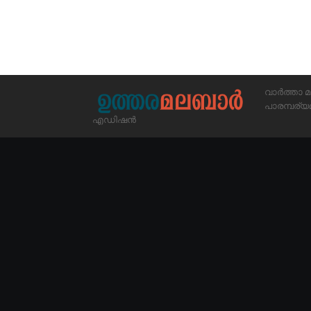
വാർത്താ മ
പാരമ്പര
എഡിഷൻ