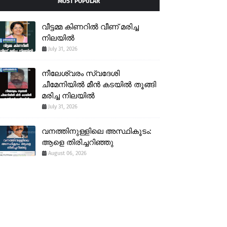
MOST POPULAR
വീട്ടമ്മ കിണറിൽ വീണ് മരിച്ച
നിലയിൽ
July 31, 2026
നീലേശ്വരം സ്വദേശി
ചീമേനിയിൽ മീൻ കടയിൽ തൂങ്ങി
മരിച്ച നിലയിൽ
July 31, 2026
വനത്തിനുള്ളിലെ അസ്ഥികൂടം:
ആളെ തിരിച്ചറിഞ്ഞു
August 06, 2026