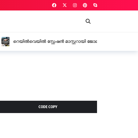
്റ്ററായി ജോലി നൽകാമെന്ന് പറഞ്ഞ്
രൂപ തട്ടി
CODE COPY