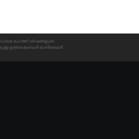
ാധ്യമ രംഗത്ത് വർഷങ്ങളുടെ
്യമുള്ള ഉത്തര മലബാർ ഓൺലൈൻ