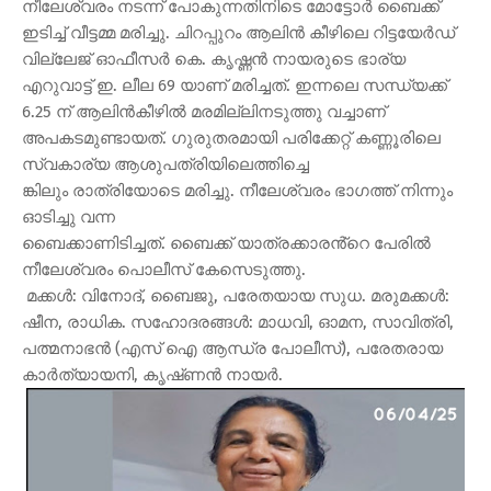
നീലേശ്വരം നടന്ന് പോകുന്നതിനിടെ മോട്ടോർ ബൈക്ക്
ഇടിച്ച് വീട്ടമ്മ മരിച്ചു. ചിറപ്പുറം ആലിൻ കീഴിലെ റിട്ടയേർഡ്
വില്ലേജ് ഓഫീസർ കെ. കൃഷ്ണ‌ൻ നായരുടെ ഭാര്യ
എറുവാട്ട് ഇ. ലീല 69 യാണ് മരിച്ചത്. ഇന്നലെ സന്ധ്യക്ക്
6.25 ന് ആലിൻകീഴിൽ മരമില്ലിനടുത്തു വച്ചാണ്
അപകടമുണ്ടായത്. ഗുരുതരമായി പരിക്കേറ്റ് കണ്ണൂരിലെ
സ്വകാര്യ ആശുപത്രിയിലെത്തിച്ചെ
ങ്കിലും രാത്രിയോടെ മരിച്ചു. നീലേശ്വരം ഭാഗത്ത് നിന്നും
ഓടിച്ചു വന്ന
ബൈക്കാണിടിച്ചത്. ബൈക്ക് യാത്രക്കാരൻ്റെ പേരിൽ
നീലേശ്വരം പൊലീസ് കേസെടുത്തു.
മക്കൾ: വിനോദ്, ബൈജു, പരേതയായ സുധ. മരുമക്കൾ:
ഷീന, രാധിക. സഹോദരങ്ങൾ: മാധവി, ഓമന, സാവിത്രി,
പത്മനാഭൻ (എസ് ഐ ആന്ധ്ര പോലീസ്), പരേതരായ
കാർത്യായനി, കൃഷ്‌ണൻ നായർ.