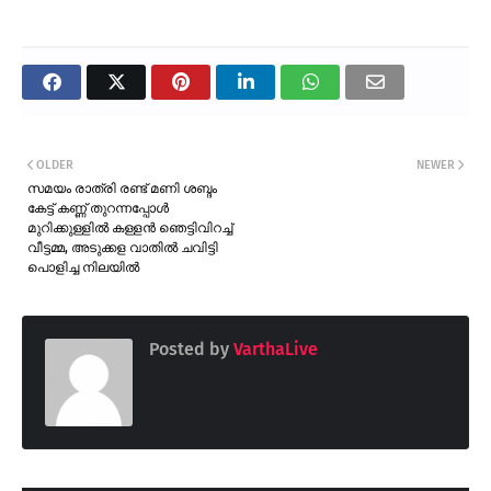
OLDER
NEWER
സമയം രാത്രി രണ്ട് മണി ശബ്ദം
കേട്ട് കണ്ണ് തുറന്നപ്പോൾ
മുറിക്കുള്ളിൽ കള്ളൻ ഞെട്ടിവിറച്ച്
വീട്ടമ്മ, അടുക്കള വാതിൽ ചവിട്ടി
പൊളിച്ച നിലയിൽ
Posted by
VarthaLive