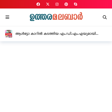
ആൾട്ടോ കാറിൽ കടത്തിയ എം.ഡി.എം.എയുമായി
യുവാവ് അറസ്റ്റിൽ