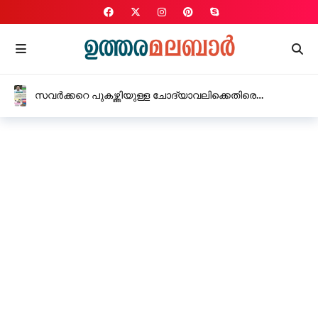
ഫോണിൽ ഭീഷണിപെടുത്തി പണം തട്ടാൻ ശ്രമമെന്ന്,
റാണിപുരം വില്ലയുടെ ഉടമസ്ഥൻ്റെ പരാതിയിൽ മൂന്ന്
പേർക്കെതിരെ കേസ്