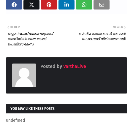
OLDER
NEWER
ജപ്പാനിലേക്ക് പോയ യുവാവ്
സിനിമ നാടക നടൻ തമ്പാൻ
ജോലിയില്ലാതെ മടങ്ങി
കൊടക്കാട് നിര്യാതനായി
പൊലീസ് കേസ്
Posted by
VarthaLive
YOU MAY LIKE THESE POSTS
undefined