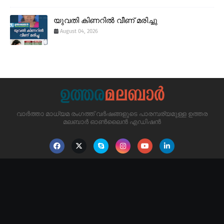
യുവതി കിണറിൽ വീണ് മരിച്ചു
August 04, 2026
വാർത്താ മാധ്യമ രംഗത്ത് വർഷങ്ങളുടെ പാരമ്പര്യമുള്ള ഉത്തര
മലബാർ ഓൺലൈൻ എഡിഷൻ