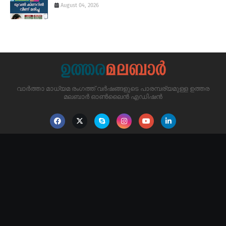
August 04, 2026
വാർത്താ മാധ്യമ രംഗത്ത് വർഷങ്ങളുടെ പാരമ്പര്യമുള്ള ഉത്തര
മലബാർ ഓൺലൈൻ എഡിഷൻ