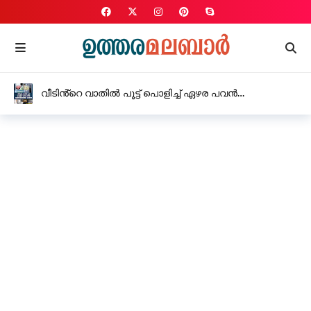
വീടിൻ്റെ വാതിൽ പൂട്ട് പൊളിച്ച് ഏഴര പവൻ
സ്വർണാഭരണങ്ങൾ കവർന്നു