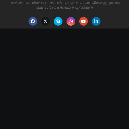
വാർത്താ മാധ്യമ രംഗത്ത് വർഷങ്ങളുടെ പാരമ്പര്യമുള്ള ഉത്തര
മലബാർ ഓൺലൈൻ എഡിഷൻ