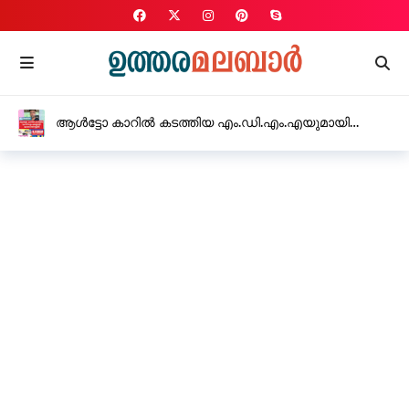
ആൾട്ടോ കാറിൽ കടത്തിയ എം.ഡി.എം.എയുമായി
യുവാവ് അറസ്റ്റിൽ