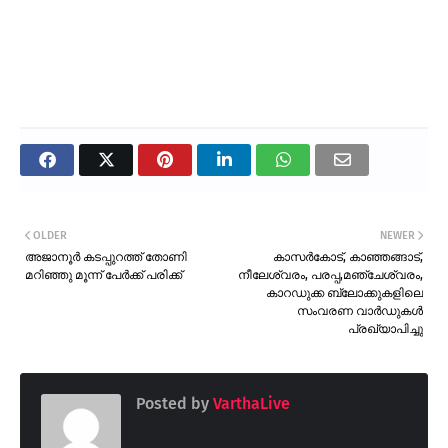
OLDER
NEWER
അജാനൂർ കടപ്പുറത്ത് തോണി
കാസർകോട്, കാഞ്ഞങ്ങാട്,
മറിഞ്ഞു മൂന്ന് പേർക്ക് പരിക്ക്
നീലേശ്വരം, പരപ്പ,മഞ്ചേശ്വരം,
കാറഡുക്ക ബ്ലോക്കുകളിലെ
സംവരണ വാർഡുകൾ
പ്രഖ്യാപിച്ചു
Posted by
VarthaLive