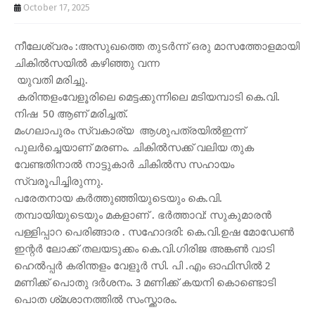
October 17, 2025
നീലേശ്വരം :അസുഖത്തെ തുടർന്ന് ഒരു മാസത്തോളമായി
ചികിൽസയിൽ കഴിഞ്ഞു വന്ന
യുവതി മരിച്ചു.
കരിന്തളംവേളൂരിലെ മെട്ടക്കുന്നിലെ മടിയമ്പാടി കെ.വി.
നിഷ 50 ആണ് മരിച്ചത്.
മംഗലാപുരം സ്വകാര്യ ആശുപത്രയിൽഇന്ന്
പുലർച്ചെയാണ് മരണം. ചികിൽസക്ക് വലിയ തുക
വേണ്ടതിനാൽ നാട്ടുകാർ ചികിൽസ സഹായം
സ്വരൂപിച്ചിരുന്നു.
പരേതനായ കർത്തുഞ്ഞിയുടെയും കെ.വി.
തമ്പായിയുടെയും മകളാണ് . ഭർത്താവ്: സുകുമാരൻ
പള്ളിപ്പാറ പെരിങ്ങാര . സഹോദരി: കെ.വി.ഉഷ മോഡേൺ
ഇന്റർ ലോക്ക് തലയടുക്കം കെ.വി.ഗിരിജ അങ്കൺ വാടി
ഹെൽപ്പർ കരിന്തളം വേളൂർ സി. പി .എം ഓഫിസിൽ 2
മണിക്ക് പൊതു ദർശനം. 3 മണിക്ക് കയനി കൊണ്ടൊടി
പൊത ശ്‌മശാനത്തിൽ സംസ്ക്കാരം.