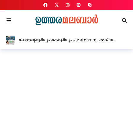
ഹോട്ടലുകളിലും കടകളിലും പരിശോധന പഴകിയ
മാംസം പിടിച്ചു