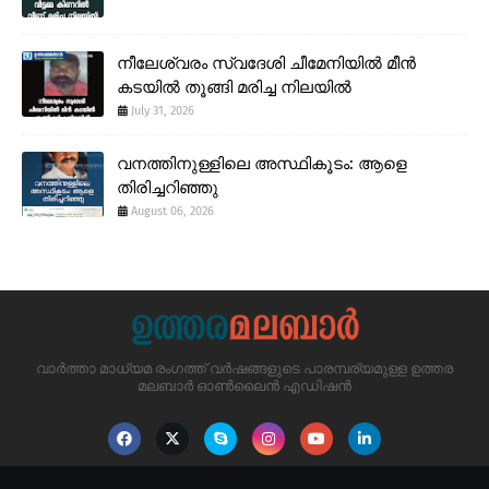
നീലേശ്വരം സ്വദേശി ചീമേനിയിൽ മീൻ
കടയിൽ തൂങ്ങി മരിച്ച നിലയിൽ
July 31, 2026
വനത്തിനുള്ളിലെ അസ്ഥികൂടം: ആളെ
തിരിച്ചറിഞ്ഞു
August 06, 2026
വാർത്താ മാധ്യമ രംഗത്ത് വർഷങ്ങളുടെ പാരമ്പര്യമുള്ള ഉത്തര
മലബാർ ഓൺലൈൻ എഡിഷൻ