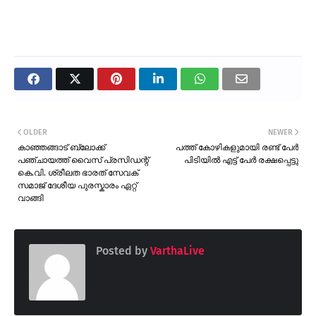
OLDER
NEWER
കാഞ്ഞങ്ങാട് ബ്ലോക്ക്
പത്ത് കോഴികളുമായി രണ്ട് പേർ
പഞ്ചായത്ത് വൈസ് പ്രസിഡന്റ്
പിടിയിൽ എട്ട് പേർ രക്ഷപ്പെട്ടു
കെ.വി. ശ്രീലത ഭാരത് സേവക്
സമാജ് ദേശീയ പുരസ്കാരം ഏറ്റ്
വാങ്ങി
Posted by
VarthaLive