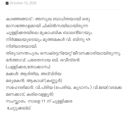
October 13, 2025
കാഞ്ഞങ്ങാട് : അസുഖ ബാധിതയായി ഒരു
മാസത്തോളമായി ചികിൽസയിലായിരുന്ന
ചുള്ളിക്കരയിലെ മുകാംബിക ബാലൻ്റെയും
നിർമ്മലയുടെയും മൂത്തമകൾ വി. ബിന്ദു 49
നിര്യാതയായി.
തിരുവനന്തപുരം സെക്രട്ടറിയേറ്റ് ജീവനക്കാരിയായിരുന്നു.
ഭർത്താവ്: പരേതനായ ബി. രവീന്ദ്രൻ
(പള്ളിക്കര,തോക്കാനം)
മക്കൾ: ആദിത്യ, അദ്വിദിയ
മരുമകൻ: ആകാശ് (കണ്ണൂർ)
സഹേദരിമാർ: വി.പ്രിയ (പെരിയ, കൂടാനം ) വി.ജയ(വടക്കേ
മണക്കാട്, കരിവെള്ളൂർ)
സംസ്ക്കാരം നാളെ 11 ന് ചുള്ളിക്കര
ചേറ്റുക്കല്ല്.