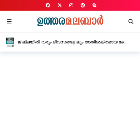
പെൺകുട്ടിയെ ക്രൂരമായ ലൈംഗിക
പീഡനത്തിനിരയാക്കിയ യുവതി അറസ്റ്റിൽ