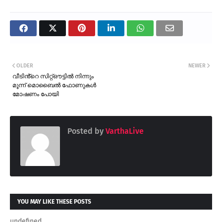
OLDER
NEWER
വീടിൻ്റെ സിറ്റ്ഔട്ടിൽ നിന്നും
മൂന്ന് മൊബൈൽ ഫോണുകൾ
മോഷണം പോയി
Posted by
VarthaLive
YOU MAY LIKE THESE POSTS
undefined