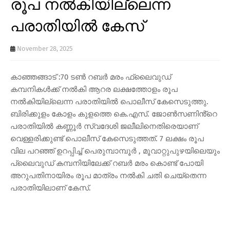
രൂപ നൽകിയില്ലെന്ന
പരാതിയിൽ കേസ്
November 28, 2025
കാഞ്ഞങ്ങാട് :70 ടൺ റബർ മരം ഫ്ലൈവുഡ്
കമ്പനികൾക്ക് നൽകി ആറര ലക്ഷത്തോളം രൂപ
നൽകിയില്ലെന്ന പരാതിയിൽ പൊലീസ് കേസെടുത്തു.
ബിരിക്കുളം കോളം കുളത്തെ കെ.എസ്. ജോൺസണിൻ്റെ
പരാതിയിൽ കണ്ണൂർ സ്വദേശി ജലീലിനെതിരെയാണ്
വെള്ളരിക്കുണ്ട് പൊലീസ് കേസെടുത്തത്. 7 ലക്ഷം രൂപ
വില പറഞ്ഞ് ഉറപ്പിച്ച് പെരുമ്പാമ്പൂർ , മൂവാറ്റുപുഴയിലെയും
പ്ലൈവുഡ് കമ്പനിയിലേക്ക് റബർ മരം കൊണ്ട് പോയി
അറുപതിനായിരം രൂപ മാത്രം നൽകി ചതി ചെയ്തെന്ന
പരാതിയിലാണ് കേസ്.