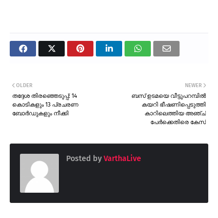
OLDER
NEWER
തദ്ദേശ തിരഞ്ഞെടുപ്പ്: 14
ബസ് ഉടമയെ വീട്ടുപറമ്പിൽ
കൊടികളും 13 പ്രചരണ
കയറി ഭീഷണിപ്പെടുത്തി
ബോർഡുകളും നീക്കി
കാറിലെത്തിയ അഞ്ച്
പേർക്കെതിരെ കേസ്
Posted by
VarthaLive