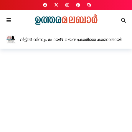
വീട്ടിൽ നിന്നും പോയ19 വയസുകാരിയെ കാണാതായി