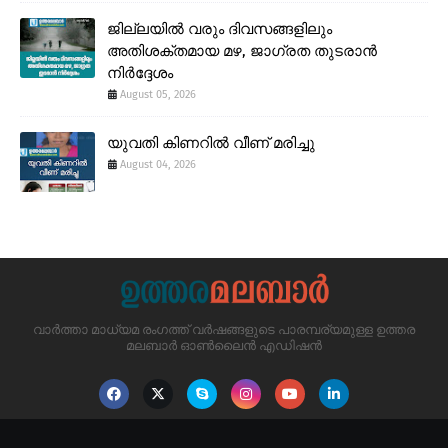
ജില്ലയിൽ വരും ദിവസങ്ങളിലും
അതിശക്തമായ മഴ, ജാഗ്രത തുടരാൻ
നിർദ്ദേശം
August 05, 2026
യുവതി കിണറിൽ വീണ് മരിച്ചു
August 04, 2026
വാർത്താ മാധ്യമ രംഗത്ത് വർഷങ്ങളുടെ പാരമ്പര്യമുള്ള ഉത്തര
മലബാർ ഓൺലൈൻ എഡിഷൻ