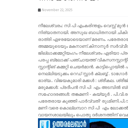
November 22, 2025
നീലേശ്വരം: സി പി എംകരിന്തളം വെസ്റ്റ് മു
നിര്യാതനായി. അസുഖ ബാധിതനായി ചികിത്സ
രാത്രി ഏഴരയോടെയാണ് മരണം. പരേതരായ പ
അമ്മയുടെയും മകനാണ്.കിനാനൂർ സർവ്വീ
ജില്ലാക്കമ്മറ്റിയംഗം നീലേശ്വരം ഏരിയാ പ്ര
പരപ്പ ബ്ലോക്ക് പഞ്ചായത്ത് വികസനസ്റ്റാന്റ
സ്റ്റാന്റിങ് കമ്മറ്റി ചെയർമാൻ. കാട്ടിപ്പൊയിൽ
നെല്ലിയടുക്കം റെഡ് സ്റ്റാർ ക്ലബ്ബ് . ടാ
ഭാര്യ.. വിജയകുമാരി മക്കൾ : ശ്രീകല. 
മരുമക്കൾ: പ്രദീപൻ സി പി എം അടമ്പിൽ ബ്രാ
സഹോദരങ്ങൾ: തങ്കമണി - കയ്യൂർ . പി.വി.രാ
പരേതരായ കുഞ്ഞി പാർവ്വതി' രുഗ്മിണി.പി.
മണി വരെ കൊല്ലമ്പാറ സി പി എം ലോക്കൽ ക്
വായനശാലയിലും പൊതു ദർശനത്തിന് വെക്കും തു