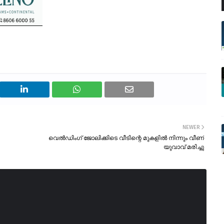
NEWER
വെൽഡിംഗ് ജോലിക്കിടെ വീടിന്റെ മുകളിൽ നിന്നും വീണ്
യുവാവ് മരിച്ചു