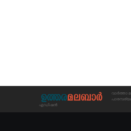
വാർത്താ മ
പാരമ്പര
എഡിഷൻ