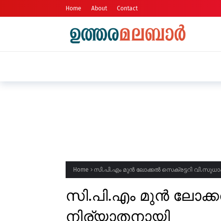
Home
About
Contact
കണ്ണോത്തെ പഴുപറമ്പിൽ ഷീബ രാജീവ് 
Home
സി.പി.എം മുൻ ലോക്കൽ സെക്രട്ടറി വി.സു
സി.പി.എം മുൻ ലോക്
നിര്യാതനായി