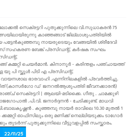
ൻ ലോക്കൽ സെക്രട്ടറി പുതുക്കുന്നിലെ വി.സുധാകരൻ 75
യിലായിരുന്നു കാഞ്ഞങ്ങാട് ജില്ലാശുപത്രിയിൽ
ട്ടേൻകുഞ്ഞമ്പു നായരുടെയും വേങ്ങയിൽ ശ്രീദേവി
സ് സഹകരണ ബേങ്ക് പ്രസിഡന്റ്, കർഷക സംഘം
സിഡന്റ്,
ിങ്ങ് കമ്മറ്റി ചെയർമാൻ. കിനാനൂർ - കരിന്തളം പഞ്ചായത്ത്
 ഏ യു പി സ്ക്കൂൾ പിടി എ പ്രസിഡന്റ്,
ഗോർ വായനശാല ഭാരവാഹി .എന്നിനിലകളിൽ പ്രവർത്തിച്ചു.
ശ്രീജിത് (കാസർഗോ ഡ് ജനറൽആശുപത്രി ജീവനക്കാരൻ)
ഞ്ച് സെക്രട്ടറി | ആലയി-മടിക്കൈ. ഗീതു . ചാമക്കുഴി
ജഗോപാൽ .പി.വി. ജനാർദ്ദനൻ - ചേടിക്കുണ്ട്. മാധവി
വി.ബാലകൃഷ്ണൻ . കുഞ്ഞമ്പു നായർ രാവിലെ 10.30 മുതൽ 1
കമ്മറ്റി ഓഫിസിലും ഒരു മണിക്ക് നെല്ലിയടുക്കം ടാഗോർ
ടർന്ന് പുതുക്കുന്നിലെ വീട്ടുവളപ്പിൽ സംസ്ക്കാരം.