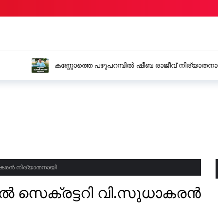
നിര്യാതനായി
എലിവിഷം കഴിച്ച യുവാവ് 
ധാകരൻ നിര്യാതനായി
കൽ സെക്രട്ടറി വി.സുധാകരൻ