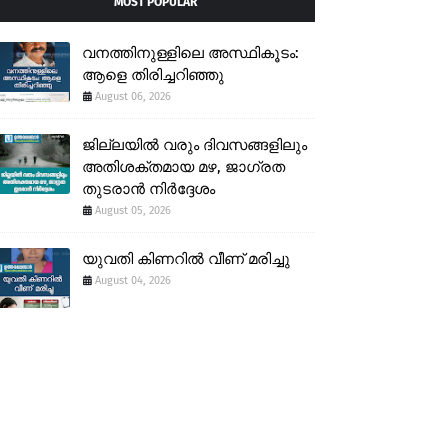
MOST POPULAR
വനത്തിനുള്ളിലെ അസ്ഥികൂടം:
ആളെ തിരിച്ചറിഞ്ഞു
August 06, 2026
ജില്ലയിൽ വരും ദിവസങ്ങളിലും
അതിശക്തമായ മഴ, ജാഗ്രത
തുടരാൻ നിർദ്ദേശം
August 05, 2026
യുവതി കിണറിൽ വീണ് മരിച്ചു
August 04, 2026