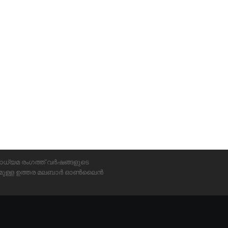
ാധ്യമ രംഗത്ത് വർഷങ്ങളുടെ
്യമുള്ള ഉത്തര മലബാർ ഓൺലൈൻ