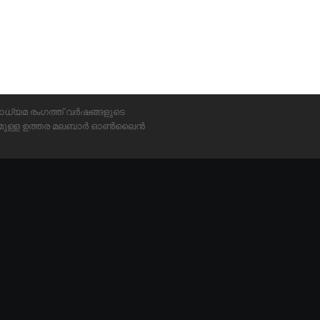
ാധ്യമ രംഗത്ത് വർഷങ്ങളുടെ
്യമുള്ള ഉത്തര മലബാർ ഓൺലൈൻ