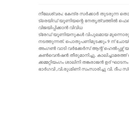
നീലേശ്വരം: കേന്ദ്ര സർക്കാർ തുടരുന്ന 
ട്രെയിഡ് യൂണിയന്റെ നേതൃത്വത്തിൽ ഫെബ്രു
വിജയിപ്പിക്കാൻ വിവിധ
ട്രേഡ് യൂണിയനുകൾ വിപുലമായ മുന്നൊരു
നടത്തുന്നത്. പൊതുപണിമുടക്കും 9 ന് ചോയ
അംഗൺ വാടി വർക്കേർസ് ആന്റ് ഹെൽപ്പഴ്സ്
കൺവെൻഷൻ തീരുമാനിച്ചു. കാലിച്ചാമരത്
ക്കമ്മറ്റിയംഗം ശാലിനി തങ്കരാജൻ ഉദ് ഘാടന
ഭാർഗവി ,വി.രുഗ്മിണി സംസാരിച്ചു വി. ദീപ 