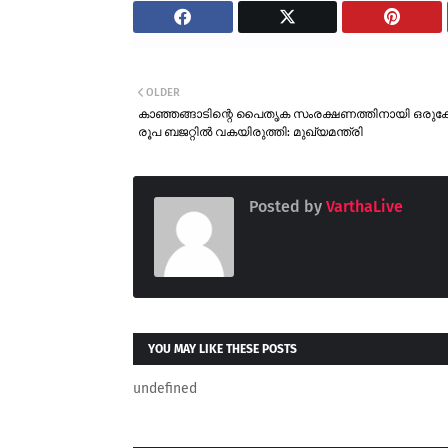
OLDER
കാഞ്ഞങ്ങാടിന്റെ പൈതൃക സംരക്ഷണത്തിനായി ഒരുക
രൂപ ബജറ്റിൽ വകയിരുത്തി: മുഖ്യമന്ത്രി
Posted by
VarthaLive
YOU MAY LIKE THESE POSTS
undefined