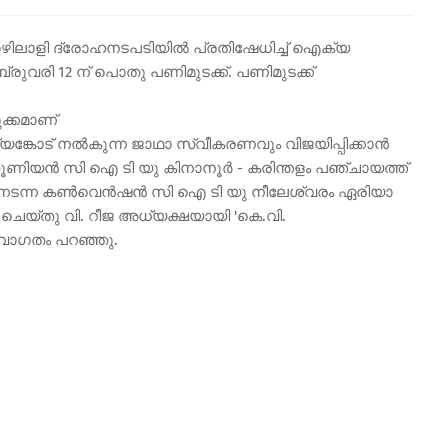
തൊഴിലാളി ദ്രോഹനടപടിയിൽ പ്രതിഷേധിച്ച് ഐക്യ
വരി 12 ന് പൊതു പണിമുടക്ക്. പണിമുടക്ക്
ക്കമാണ്
്യങ്കോട് നൽകുന്ന ജാഥാ സ്വീകരണവും വിജയിപ്പിക്കാൻ
 യൂണിയൻ സി ഐ ടി യു കിനാനൂർ - കരിന്തളം പഞ്ചായത്ത്
ത് നടന്ന കൺവെൻഷൻ സി ഐ ടി യു നീലേശ്വരം ഏരിയാ
ം ചെയ്തു വി. റീജ അധ്യക്ഷയായി 'കെ.വി.
സ്വാഗതം പറഞ്ഞു.