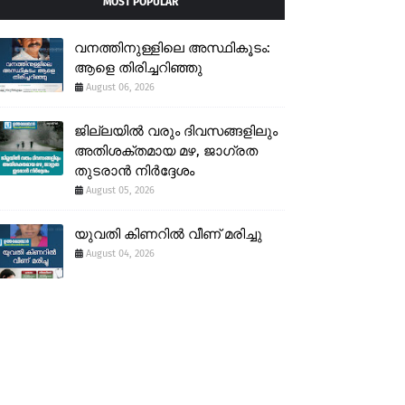
MOST POPULAR
വനത്തിനുള്ളിലെ അസ്ഥികൂടം:
ആളെ തിരിച്ചറിഞ്ഞു
August 06, 2026
ജില്ലയിൽ വരും ദിവസങ്ങളിലും
അതിശക്തമായ മഴ, ജാഗ്രത
തുടരാൻ നിർദ്ദേശം
August 05, 2026
യുവതി കിണറിൽ വീണ് മരിച്ചു
August 04, 2026