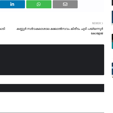
NEWER
ോടി
കണ്ണൂർ സർവകലാശാല കലോൽസവം കിരീടം ചൂടി പയ്യന്നൂർ
കോളേജ്