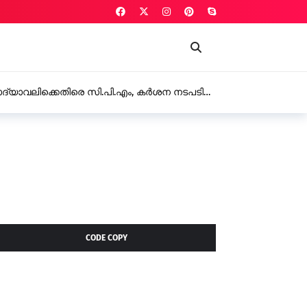
ണിപെടുത്തി പണം തട്ടാൻ ശ്രമമെന്ന്, റാണിപുരം വില്ലയുടെ
െ പരാതിയിൽ മൂന്ന് പേർക്കെതിരെ കേസ്
CODE COPY