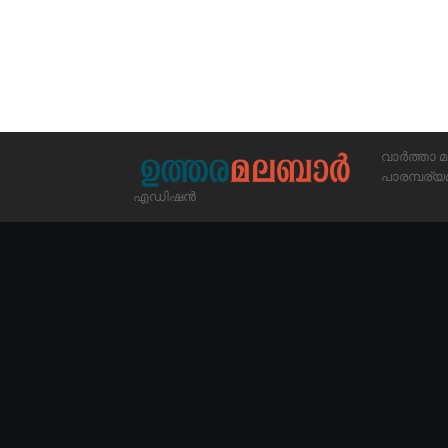
വാർത്താ മ
പാരമ്പര
എഡിഷൻ