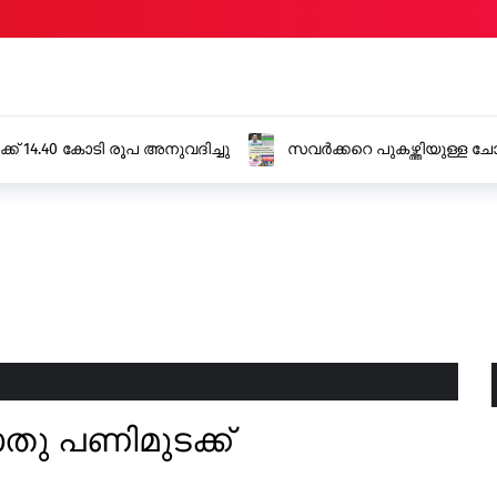
്ള ചോദ്യാവലിക്കെതിരെ സി.പി.എം, കർശന നടപടിക്ക്
ഫോണിൽ ഭീഷ
്യാസ മന്ത്രി
ഉടമസ്ഥൻ്റ
തു പണിമുടക്ക്