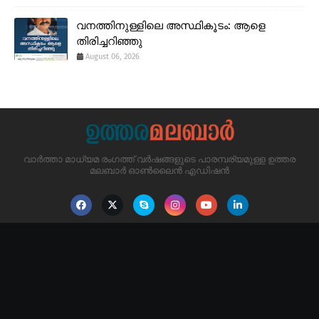
വനത്തിനുള്ളിലെ അസ്ഥികൂടം: ആളെ
തിരിച്ചറിഞ്ഞു
August 06, 2026
വാർത്താ മാധ്യമ രംഗത്ത് വർഷങ്ങളുടെ പാരമ്പര്യമുള്ള ഉത്തര
മലബാർ ഓൺലൈൻ എഡിഷൻ