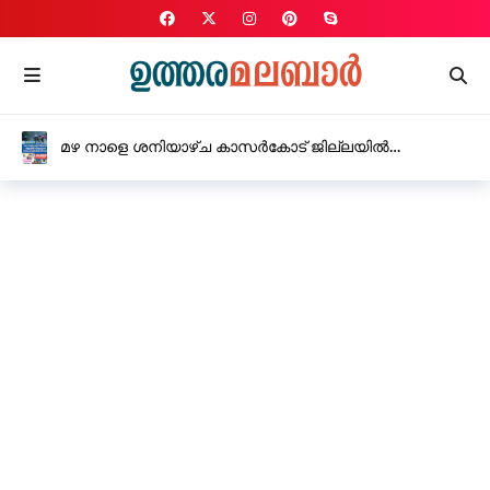
മഴ നാളെ ശനിയാഴ്ച കാസർകോട് ജില്ലയിൽ
വിദ്യാഭ്യാസ സ്ഥാപനങ്ങൾക്ക് അവധി