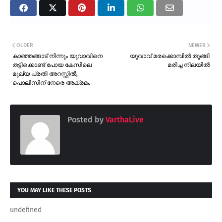
OLDER
NEWER
കാഞ്ഞങ്ങാട് നിന്നും യുവാവിനെ
യുവാവ് മരക്കൊമ്പിൽ തൂങ്ങി
തട്ടിക്കൊണ്ട് പോയ കേസിലെ
മരിച്ച നിലയിൽ
മുഖ്യ പ്രതി അറസ്റ്റിൽ,
പൊലീസിന് നേരെ അക്രമം
Posted by
VarthaLive
YOU MAY LIKE THESE POSTS
undefined