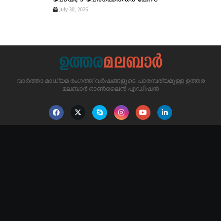
July 30, 2026
വാർത്താ മാധ്യമ രംഗത്ത് വർഷങ്ങളുടെ പാരമ്പര്യമുള്ള ഉത്തര
മലബാർ ഓൺലൈൻ എഡിഷൻ