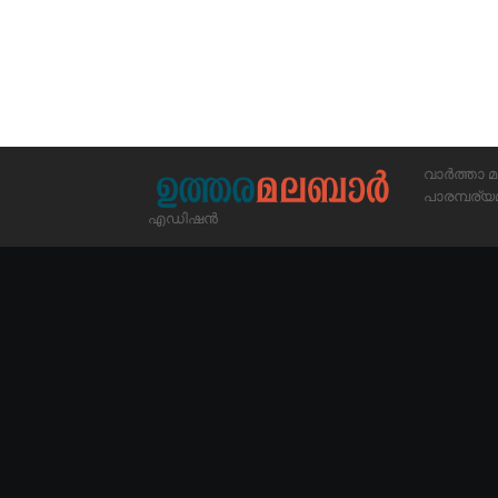
വാർത്താ മ
പാരമ്പര
എഡിഷൻ