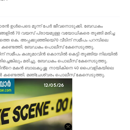
കാരൻ ഉൾപെടെ മൂന്ന് പേർ ജീവനൊടുക്കി. ബേഡകം
ങളിൽ 70 വയസ് പ്രായമുള്ള വയോധികരെ തൂങ്ങി മരിച്ച
െ കെ. അപ്പക്കുഞ്ഞിയെ70 വീടിന് സമീപം പറമ്പിലെ
ിൽ കണ്ടെത്തി. ബേഡകം പൊലീസ് കേസെടുത്തു.
ീടിന് സമീപം കശുമാവിൻ കൊമ്പിൽ കെട്ടി തൂങ്ങിയ നിലയിൽ
ച്ചെങ്കിലും മരിച്ചു. ബേഡകം പൊലീസ് കേസെടുത്തു.
്റെ മകൻ ബാലകൃഷ്ണ നായികിനെ 40 പൈവളികയിലെ
ിൽ കണ്ടെത്തി. മഞ്ചേശ്വരം പൊലീസ് കേസെടുത്തു.