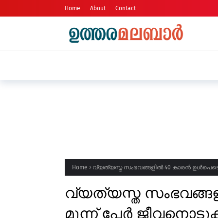
Home
About
Contact
ആൾട്ടോ കാറിൽ കടത്തിയ എം.ഡി.എ
Home
വ്യത്യസ്ത സംഭവങ്ങളിൽ 40 കാരൻ ഉൾപെടെ മ
വ്യത്യസ്ത സംഭവങ്
മൂന്ന് പേർ ജീവനൊടുക്