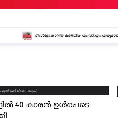
ം.എയുമായി യുവാവ് അറസ്റ്റിൽ
റെയിൽവെയിൽ സ്റ്റേഷൻ
യുവതിയിൽ നിന്നും 15 ല
ൂന്ന് പേർ ജീവനൊടുക്കി
ങളിൽ 40 കാരൻ ഉൾപെടെ
കി