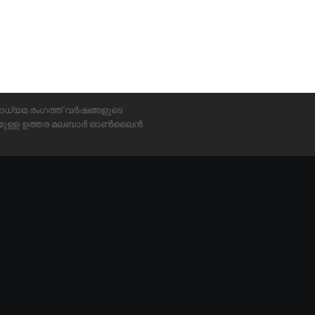
ാധ്യമ രംഗത്ത് വർഷങ്ങളുടെ
്യമുള്ള ഉത്തര മലബാർ ഓൺലൈൻ