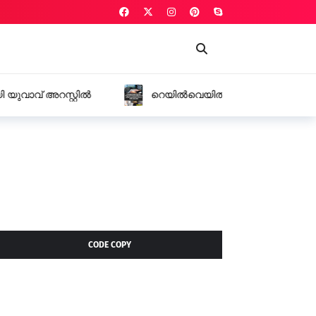
 മാസ്റ്ററായി ജോലി നൽകാമെന്ന് പറഞ്ഞ്
ക്ഷം രൂപ തട്ടി
CODE COPY