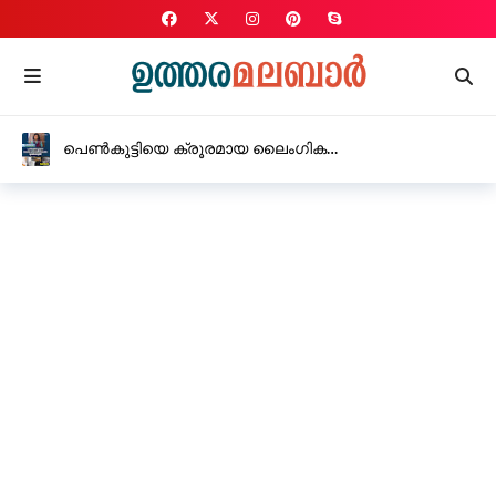
പെൺകുട്ടിയെ ക്രൂരമായ ലൈംഗിക
പീഡനത്തിനിരയാക്കിയ യുവതി അറസ്റ്റിൽ