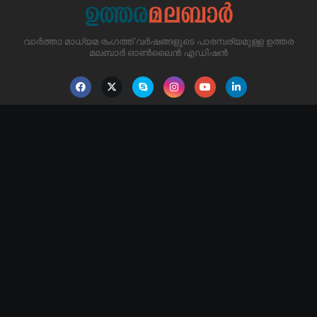
വാർത്താ മാധ്യമ രംഗത്ത് വർഷങ്ങളുടെ പാരമ്പര്യമുള്ള ഉത്തര
മലബാർ ഓൺലൈൻ എഡിഷൻ