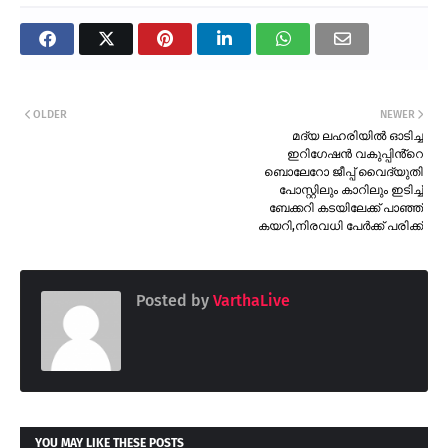
OLDER
NEWER
മദ്യ ലഹരിയിൽ ഓടിച്ച
ഇറിഗേഷൻ വകുപ്പിൻ്റെ
ബൊലേറോ ജീപ്പ് വൈദ്യുതി
പോസ്റ്റിലും കാറിലും ഇടിച്ച്
ബേക്കറി കടയിലേക്ക് പാഞ്ഞ്
കയറി,നിരവധി പേർക്ക് പരിക്ക്
Posted by
VarthaLive
YOU MAY LIKE THESE POSTS