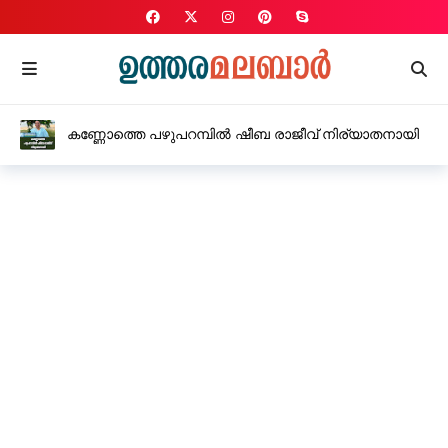
കണ്ണോത്തെ പഴുപറമ്പിൽ ഷീബ രാജീവ് നിര്യാതനായി