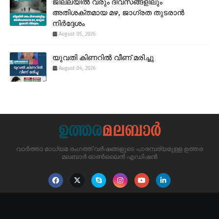
ജില്ലയിൽ വരും ദിവസങ്ങളിലും
അതിശക്തമായ മഴ, ജാഗ്രത തുടരാൻ
നിർദ്ദേശം
August 05, 2026
യുവതി കിണറിൽ വീണ് മരിച്ചു
August 04, 2026
വാർത്താ മാധ്യമ രംഗത്ത് വർഷങ്ങളുടെ പാരമ്പര്യമുള്ള ഉത്തര
മലബാർ ഓൺലൈൻ എഡിഷൻ