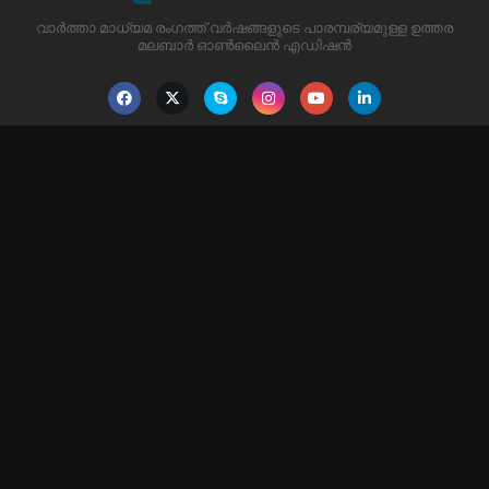
വാർത്താ മാധ്യമ രംഗത്ത് വർഷങ്ങളുടെ പാരമ്പര്യമുള്ള ഉത്തര
മലബാർ ഓൺലൈൻ എഡിഷൻ