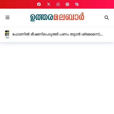
ഫോണിൽ ഭീഷണിപെടുത്തി പണം തട്ടാൻ ശ്രമമെന്ന്,
റാണിപുരം വില്ലയുടെ ഉടമസ്ഥൻ്റെ പരാതിയിൽ മൂന്ന്
പേർക്കെതിരെ കേസ്