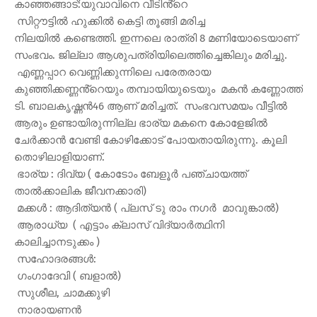
കാഞ്ഞങ്ങാട്:യുവാവിനെ വീടിൻ്റെ
സിറ്റൗട്ടിൽ ഹുക്കിൽ കെട്ടി തൂങ്ങി മരിച്ച
നിലയിൽ കണ്ടെത്തി. ഇന്നലെ രാത്രി 8 മണിയോടെയാണ്
സംഭവം. ജില്ലാ ആശുപത്രിയിലെത്തിച്ചെങ്കിലും മരിച്ചു.
എണ്ണപ്പാറ വെണ്ണിക്കുന്നിലെ പരേതരായ
കുഞ്ഞിക്കണ്ണൻ്റെയും തമ്പായിയുടെയും മകൻ കണ്ണോത്ത്
ടി. ബാലകൃഷ്ണൻ46 ആണ് മരിച്ചത്. സംഭവസമയം വീട്ടിൽ
ആരും ഉണ്ടായിരുന്നില്ല ഭാര്യ മകനെ കോളേജിൽ
ചേർക്കാൻ വേണ്ടി കോഴിക്കോട് പോയതായിരുന്നു. കൂലി
തൊഴിലാളിയാണ്.
ഭാര്യ : ദിവ്യ ( കോടോം ബേളൂർ പഞ്ചായത്ത്
താൽക്കാലിക ജീവനക്കാരി)
മക്കൾ : ആദിത്യൻ ( പ്ലസ് ടു രാം നഗർ മാവുങ്കാൽ)
ആരാധ്യ ( എട്ടാം ക്ലാസ് വിദ്യാർത്ഥിനി
കാലിച്ചാനടുക്കം )
സഹോദരങ്ങൾ:
ഗംഗാദേവി ( ബളാൽ)
സുശീല, ചാമക്കുഴി
നാരായണൻ