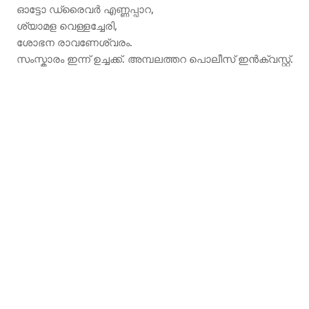
ഓട്ടോ ഡ്രൈവർ എണ്ണപ്പാറ,
ശ്യാമള വെള്ളച്ചേരി,
ശോഭന രാവണേശ്വരം.
സംസ്കാരം ഇന്ന് ഉച്ചക്ക്. അമ്പലത്തറ പൊലീസ് ഇൻക്വസ്റ്റ്.