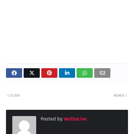
OLDER
NEWER
Posted by
VarthaLive