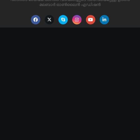
മലബാർ ഓൺലൈൻ എഡിഷൻ