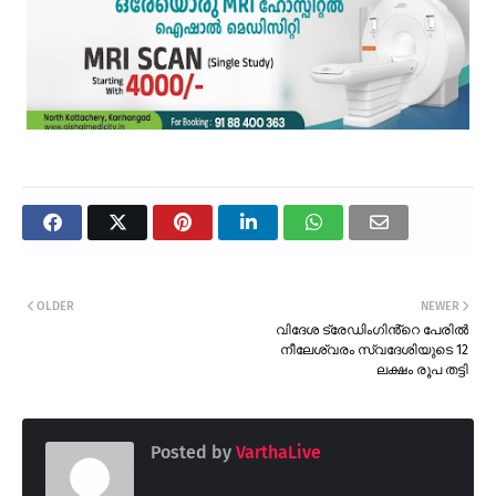
OLDER
NEWER
വിദേശ ട്രേഡിംഗിൻ്റെ പേരിൽ
നീലേശ്വരം സ്വദേശിയുടെ 12
ലക്ഷം രൂപ തട്ടി
Posted by
VarthaLive