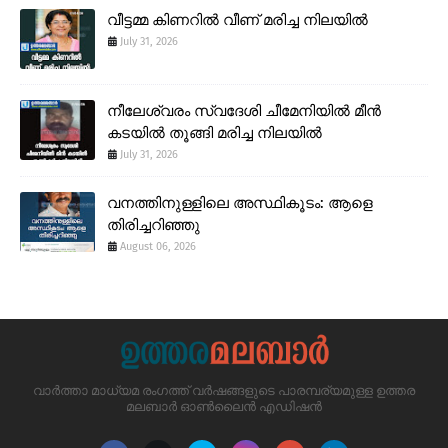
വീട്ടമ്മ കിണറിൽ വീണ് മരിച്ച നിലയിൽ
July 31, 2026
നീലേശ്വരം സ്വദേശി ചീമേനിയിൽ മീൻ
കടയിൽ തൂങ്ങി മരിച്ച നിലയിൽ
July 31, 2026
വനത്തിനുള്ളിലെ അസ്ഥികൂടം: ആളെ
തിരിച്ചറിഞ്ഞു
August 06, 2026
വാർത്താ മാധ്യമ രംഗത്ത് വർഷങ്ങളുടെ പാരമ്പര്യമുള്ള ഉത്തര
മലബാർ ഓൺലൈൻ എഡിഷൻ