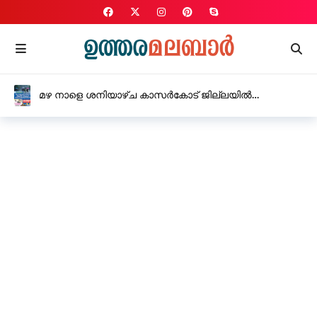
മഴ നാളെ ശനിയാഴ്ച കാസർകോട് ജില്ലയിൽ
വിദ്യാഭ്യാസ സ്ഥാപനങ്ങൾക്ക് അവധി