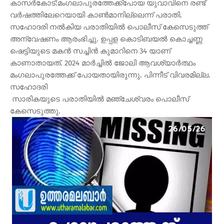
കാസർകോട്:മംഗലാപുരത്തേക്ക്പോയ യുവാവിനെ രണ്ട്
വർഷത്തിലേറെയായി കാൺമാനില്ലെന്ന് പരാതി.
സഹോദരി നൽകിയ പരാതിയിൽ പൊലീസ് കേസെടുത്ത്
അന്വേഷണം ആരംഭിച്ചു. ഉപ്പള കൊടിബയൽ കൊച്ചണ്ണ
ഷെട്ടിയുടെ മകൻ സച്ചിൻ കുമാറിനെ 34 യാണ്
കാണാതായത്. 2024 മാർച്ചിൽ ജോലി ആവശ്യാർത്ഥം
മംഗലാപുരത്തേക്ക് പോയതായിരുന്നു. പിന്നീട് വിവരമില്ല.
സഹോദരി
സാരികയുടെ പരാതിയിൽ മഞ്ചേശ്വരം പൊലീസ്
കേസെടുത്തു.