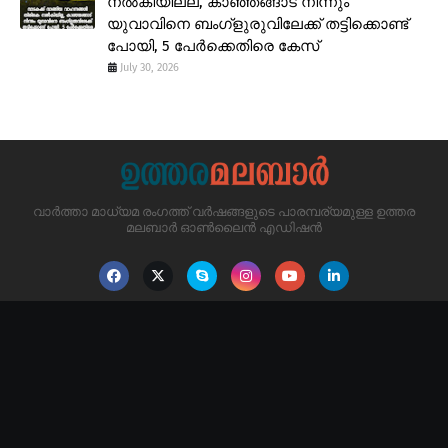
നൽകിയില്ല, കാഞ്ഞങ്ങാട് നിന്നും
യുവാവിനെ ബംഗ്ളുരുവിലേക്ക് തട്ടിക്കൊണ്ട്
പോയി, 5 പേർക്കെതിരെ കേസ്
July 30, 2026
വാർത്താ മാധ്യമ രംഗത്ത് വർഷങ്ങളുടെ പാരമ്പര്യമുള്ള ഉത്തര
മലബാർ ഓൺലൈൻ എഡിഷൻ