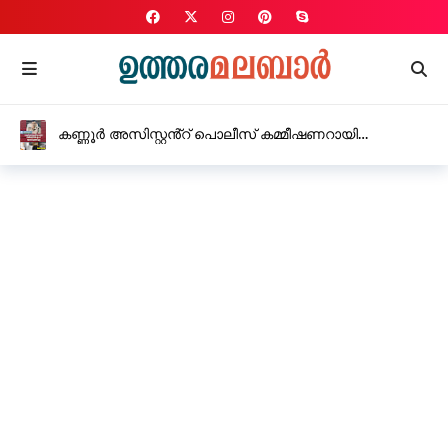
കണ്ണൂർ അസിസ്റ്റൻ്റ് പൊലീസ് കമ്മീഷണറായി
എം.പി.ആസാദ് ചുമതല ഏറ്റു