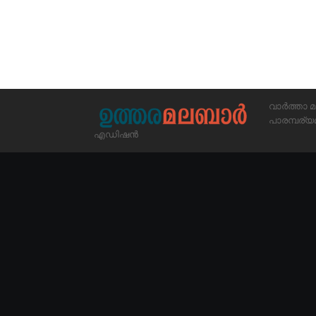
വാർത്താ മ
പാരമ്പര
എഡിഷൻ