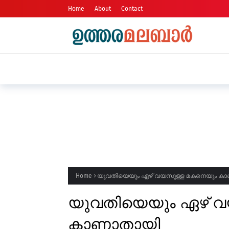
Home
About
Contact
ഷോപ്പിംഗ് കോംപ്ലക്സിൽ നിർത്തിയിട്ട
ഓടിക്കയറി, സംഭവം കാഞ്ഞങ്ങാട് നഗരത
Home
യുവതിയെയും ഏഴ് വയസുള്ള മകനെയും ക
യുവതിയെയും ഏഴ് 
കാണാതായി