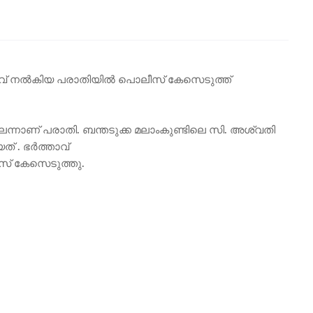
വ് നൽകിയ പരാതിയിൽ പൊലീസ് കേസെടുത്ത്
ന്നാണ് പരാതി. ബന്തടുക്ക മലാംകുണ്ടിലെ സി. അശ്വതി
 . ഭർത്താവ്
് കേസെടുത്തു.