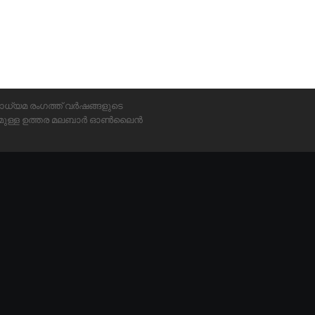
ാധ്യമ രംഗത്ത് വർഷങ്ങളുടെ
്യമുള്ള ഉത്തര മലബാർ ഓൺലൈൻ