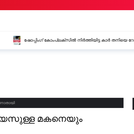
 കാർ തനിയെ റോഡിലേക്ക്
കാസർകോട് ജില്ലയിലെ വ
്തിൽ
വെള്ളിയാഴ്ച അവധി
ാണാതായി
വയസുള്ള മകനെയും