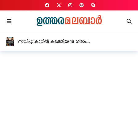
സ്വിഫ്റ്റ് കാറിൽ കടത്തിയ 18 ഗ്രാം
എം.ഡി.എം.എയുമായി രണ്ട് പേർ അറസ്റ്റിൽ