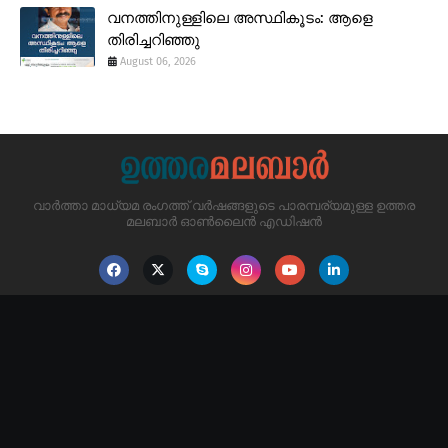
വനത്തിനുള്ളിലെ അസ്ഥികൂടം: ആളെ
തിരിച്ചറിഞ്ഞു
August 06, 2026
വാർത്താ മാധ്യമ രംഗത്ത് വർഷങ്ങളുടെ പാരമ്പര്യമുള്ള ഉത്തര
മലബാർ ഓൺലൈൻ എഡിഷൻ