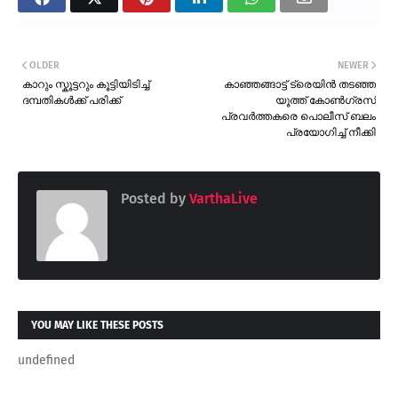
OLDER
NEWER
കാറും സ്കൂട്ടറും കൂട്ടിയിടിച്ച്
കാഞ്ഞങ്ങാട്ട് ട്രെയിൻ തടഞ്ഞ
ദമ്പതികൾക്ക് പരിക്ക്
യൂത്ത് കോൺഗ്രസ്
പ്രവർത്തകരെ പൊലീസ് ബലം
പ്രയോഗിച്ച് നീക്കി
Posted by
VarthaLive
YOU MAY LIKE THESE POSTS
undefined