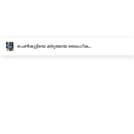
പെൺകുട്ടിയെ ക്രൂരമായ ലൈംഗിക
പീഡനത്തിനിരയാക്കിയ യുവതി അറസ്റ്റിൽ