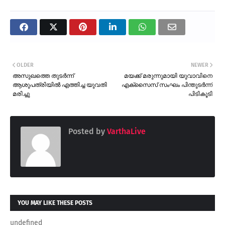
OLDER
NEWER
അസുഖത്തെ തുടർന്ന്
മയക്ക് മരുന്നുമായി യുവാവിനെ
ആശുപത്രിയിൽ എത്തിച്ച യുവതി
എക്സൈസ് സംഘം പിന്തുടർന്ന്
മരിച്ചു
പിടികൂടി
Posted by
VarthaLive
YOU MAY LIKE THESE POSTS
undefined