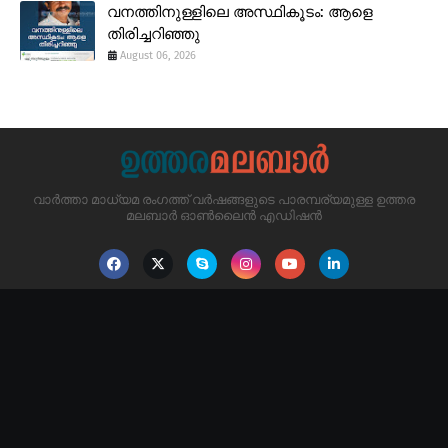
വനത്തിനുള്ളിലെ അസ്ഥികൂടം: ആളെ
തിരിച്ചറിഞ്ഞു
August 06, 2026
വാർത്താ മാധ്യമ രംഗത്ത് വർഷങ്ങളുടെ പാരമ്പര്യമുള്ള ഉത്തര
മലബാർ ഓൺലൈൻ എഡിഷൻ