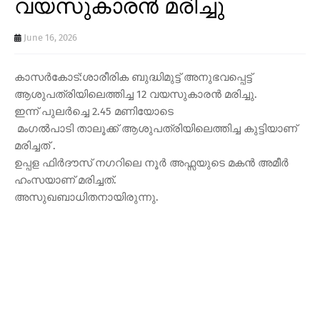
വയസുകാരൻ മരിച്ചു
June 16, 2026
കാസർകോട്:ശാരീരിക ബുദ്ധിമുട്ട് അനുഭവപ്പെട്ട്
ആശുപത്രിയിലെത്തിച്ച 12 വയസുകാരൻ മരിച്ചു.
ഇന്ന് പുലർച്ചെ 2.45 മണിയോടെ
മംഗൽപാടി താലൂക്ക് ആശുപത്രിയിലെത്തിച്ച കുട്ടിയാണ്
മരിച്ചത് .
ഉപ്പള ഫിർദൗസ് നഗറിലെ നൂർ അഫ്സയുടെ മകൻ അമീർ
ഹംസയാണ് മരിച്ചത്.
അസുഖബാധിതനായിരുന്നു.