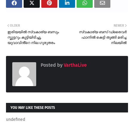
OLDER
NEWER
ഇരിയയിൽ സ്വകാര്യ ബസും
സ്വകാര്യ ബസ് ഡ്രൈവർ
സ്കൂട്ടറും കൂട്ടിയിടിച്ചു,
ഫാനിൽ കെട്ടി തൂങ്ങി മരിച്ച
യുവാവിൻ്റെ നില ഗുരുതരം
നിലയിൽ
Posted by
VarthaLive
YOU MAY LIKE THESE POSTS
undefined