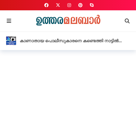
കാണാതായ പൊലീസുകാരനെ കണ്ടെത്തി നാട്ടിൽ
എത്തിച്ചു