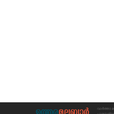
വാർത്താ മ
പാരമ്പര