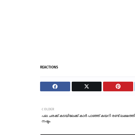
REACTIONS
OLDER
പല ചരക്ക് കടയിലേക്ക് കാർ പാഞ്ഞ് കയറി രണ്ട് ലക്ഷത്ത
നഷ്ടം