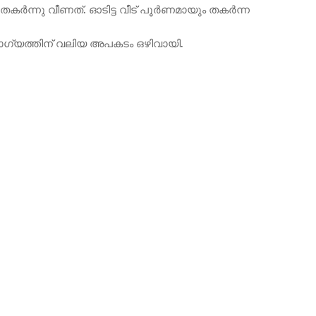
തകർന്നു വീണത്. ഓടിട്ട വീട് പൂർണമായും തകർന്ന
. ഭാഗ്യത്തിന് വലിയ അപകടം ഒഴിവായി.