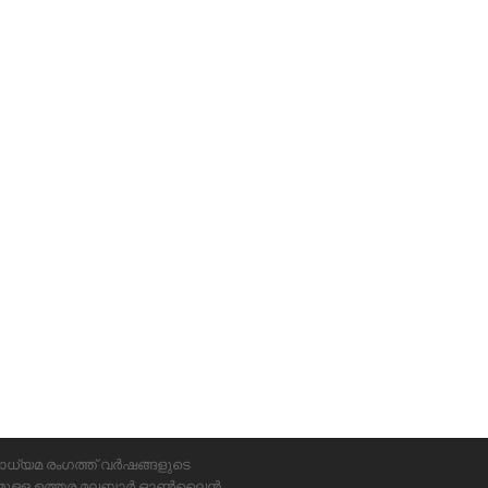
ാധ്യമ രംഗത്ത് വർഷങ്ങളുടെ
്യമുള്ള ഉത്തര മലബാർ ഓൺലൈൻ