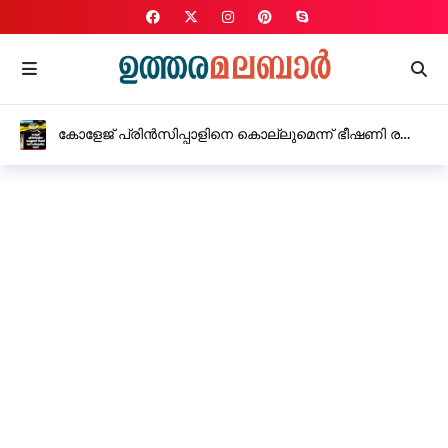
വീട്ടിൽ അബോധാവസ്ഥയിൽ കണ്ട യുവാവ് മരിച്ചു