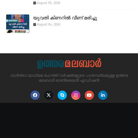
August 05, 2026
യുവതി കിണറിൽ വീണ് മരിച്ചു
August 04, 2026
വാർത്താ മാധ്യമ രംഗത്ത് വർഷങ്ങളുടെ പാരമ്പര്യമുള്ള ഉത്തര
മലബാർ ഓൺലൈൻ എഡിഷൻ