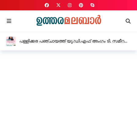
പള്ളിക്കര പഞ്ചായത്ത് യു.ഡി.എഫ് അംഗം ടി. സമീറ
രാജിവച്ചു