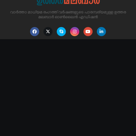
വാർത്താ മാധ്യമ രംഗത്ത് വർഷങ്ങളുടെ പാരമ്പര്യമുള്ള ഉത്തര
മലബാർ ഓൺലൈൻ എഡിഷൻ