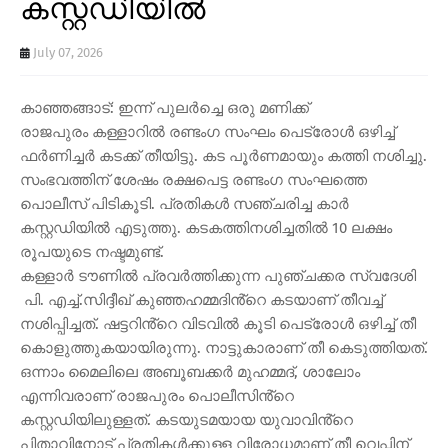
കസ്റ്റഡിയിൽ
July 07, 2026
കാഞ്ഞങ്ങാട്: ഇന്ന് പുലർച്ചെ ഒരു മണിക്ക്
രാജപുരം കള്ളാറിൽ രണ്ടംഗ സംഘം പെട്രോൾ ഒഴിച്ച്
ഫർണിച്ചർ കടക്ക് തീയിട്ടു. കട പൂർണമായും കത്തി നശിച്ചു.
സംഭവത്തിന് ശേഷം രക്ഷപെട്ട രണ്ടംഗ സംഘത്തെ
പൊലീസ് പിടികൂടി. പ്രതികൾ സഞ്ചരിച്ച കാർ
കസ്റ്റഡിയിൽ എടുത്തു. കടകത്തിനശിച്ചതിൽ 10 ലക്ഷം
രൂപയുടെ നഷ്ടമുണ്ട്.
കള്ളാർ ടൗണിൽ പ്രവർത്തിക്കുന്ന പുഞ്ചക്കര സ്വദേശി
പി. എച്ച്.സിദ്ദീഖ് കുഞ്ഞഹമ്മദിൻ്റെ കടയാണ് തീവച്ച്
നശിപ്പിച്ചത്. ഷട്ടറിൻ്റെ വിടവിൽ കൂടി പെട്രോൾ ഒഴിച്ച് തീ
കൊളുത്തുകയായിരുന്നു. നാട്ടുകാരാണ് തീ കെടുത്തിയത്.
ഒന്നാം മൈലിലെ അബൂബക്കർ മുഹമ്മദ്, ശാലോം
എന്നിവരാണ് രാജപുരം പൊലീസിൻ്റെ
കസ്റ്റഡിയിലുള്ളത്. കടയുടമയായ യുവാവിൻ്റെ
പിതാവിനോട് പ്രതികൾക്കുള്ള വിരോധമാണ് തീ വെപ്പിന്