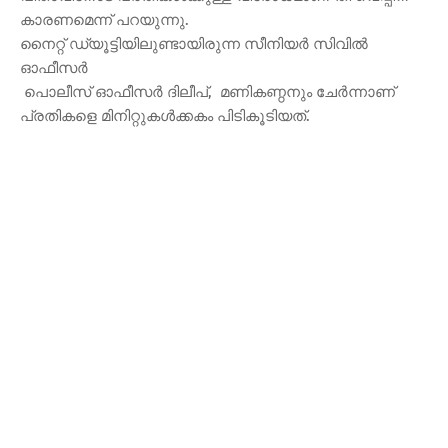
കാരണമെന്ന് പറയുന്നു.
നൈറ്റ് ഡ്യൂട്ടിയിലുണ്ടായിരുന്ന സീനിയർ സിവിൽ
ഓഫീസർ
പൊലീസ് ഓഫീസർ ദിലീപ്, മണികണ്ഠനും ചേർന്നാണ്
പ്രതികളെ മിനിറ്റുകൾക്കകം പിടികൂടിയത്.