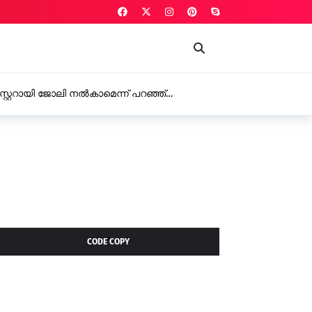
്റ്ററായി ജോലി നൽകാമെന്ന് പറഞ്ഞ്
രൂപ തട്ടി
CODE COPY