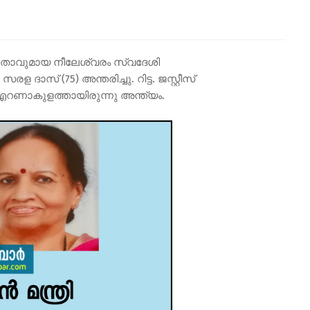
നേതാവുമായ നീലേശ്വരം സ്വദേശി
് (75) അന്തരിച്ചു. റിട്ട. ജസ്റ്റീസ്
എറണാകുളത്തായിരുന്നു അന്ത്യം.