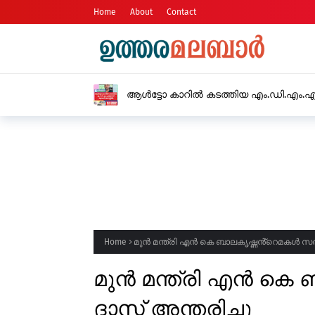
Home
About
Contact
ആൾട്ടോ കാറിൽ കടത്തിയ എം.ഡി.എം.എയ
Home
മുൻ മന്ത്രി എൻ കെ ബാലകൃഷ്ണൻ്റെമകൾ സരള
മുൻ മന്ത്രി എൻ കെ
ദാസ് അന്തരിച്ചു