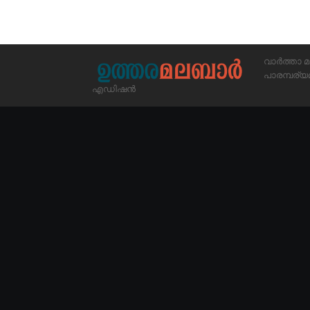
വാർത്താ മ
പാരമ്പര
എഡിഷൻ