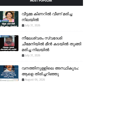
MOST POPULAR
വീട്ടമ്മ കിണറിൽ വീണ് മരിച്ച
നിലയിൽ
July 31, 2026
നീലേശ്വരം സ്വദേശി
ചീമേനിയിൽ മീൻ കടയിൽ തൂങ്ങി
മരിച്ച നിലയിൽ
July 31, 2026
വനത്തിനുള്ളിലെ അസ്ഥികൂടം:
ആളെ തിരിച്ചറിഞ്ഞു
August 06, 2026