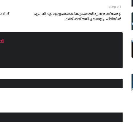
NEWER
താവിന്
എം ഡി എം എ ഉപയോഗിക്കുകയായിരുന്ന രണ്ട് പേരും
കഞ്ചാവ് വലിച്ച ഒരാളും പിടിയിൽ
കൻ