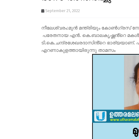
September 21, 2022
നീലേശ്വരം:മുൻ മന്ത്രിയും കോൺഗ്രസ്‌ 
പരേതനായ എൻ. കെ.ബാലകൃഷ്ണൻ്റെ മകൾ സരള ദാസ
ടി.കെ.ചന്ദ്രശേഖരദാസിൻ്റെ ഭാര്യയാണ്. 
എറണാകുളത്തായിരുന്നു താമസം