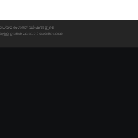
ാധ്യമ രംഗത്ത് വർഷങ്ങളുടെ
്യമുള്ള ഉത്തര മലബാർ ഓൺലൈൻ