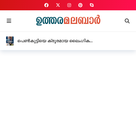
പെൺകുട്ടിയെ ക്രൂരമായ ലൈംഗിക
പീഡനത്തിനിരയാക്കിയ യുവതി അറസ്റ്റിൽ