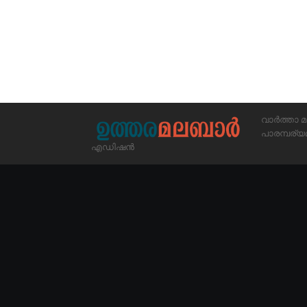
വാർത്താ മ
പാരമ്പര
എഡിഷൻ