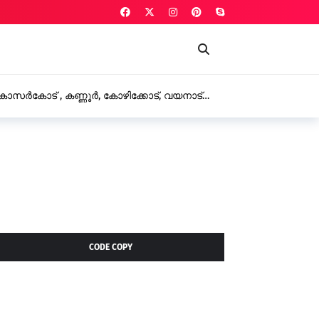
കാസർകോട് , കണ്ണൂർ, കോഴിക്കോട്, വയനാട്
രഖ്യാപിച്ചു
CODE COPY