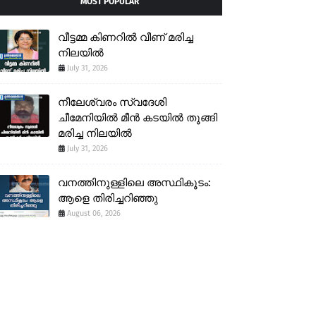
MOST POPULAR
വീട്ടമ്മ കിണറിൽ വീണ് മരിച്ച
നിലയിൽ
July 31, 2026
നീലേശ്വരം സ്വദേശി
ചീമേനിയിൽ മീൻ കടയിൽ തൂങ്ങി
മരിച്ച നിലയിൽ
July 31, 2026
വനത്തിനുള്ളിലെ അസ്ഥികൂടം:
ആളെ തിരിച്ചറിഞ്ഞു
August 06, 2026