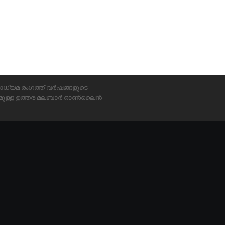
ാധ്യമ രംഗത്ത് വർഷങ്ങളുടെ
്യമുള്ള ഉത്തര മലബാർ ഓൺലൈൻ