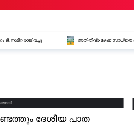
 ടി. സമീറ രാജിവച്ചു
അതിതീവ്ര മഴക്ക് സാധ്യത 
ജില്ലകളിൽ റെഡ് അലർട്ട് പ്
പുഴയായി
കണ്ടത്തും ദേശീയ പാത