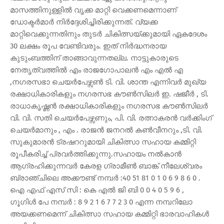
മാസത്തിനുള്ളിൽ വൃക്ക മാറ്റി വെക്കണമെന്നാണ്
ഡോക്ടർമാർ നിർദ്ദേശിച്ചിരിക്കുന്നത്. വ്യക്ക
മാറ്റിവെക്കുന്നതിനും തുടർ ചികിത്സയ്ക്കുമായി ഏകദേശം
30 ലക്ഷം രൂപ വേണ്ടിവരും. ഇത് നിർദ്ധനരായ
കുടുംബത്തിന് താങ്ങാവുന്നതല്ല. നാട്ടുകാരുടെ
നേതൃത്വത്തിൽ എം രാജഗോപാലൻ എം എൽ എ
,നഗരസഭാ ചെയർപേഴ്സൺ ടി. വി. ശാന്ത എന്നിവർ മുഖ്യ
രക്ഷാധികാരികളും നഗരസഭ കൗൺസിലർ ഇ. ഷജീർ , ടി.
രാധാകൃഷ്ണൻ രക്ഷാധികാരികളും നഗരസഭ കൗൺസിലർ
വി. വി. സതി ചെയർപേഴ്സണും, പി. വി. രത്നാകരൻ വർക്കിംഗ്
ചെയർമാനും , എം . രാജൻ ജനറൽ കൺവീനറും ,ടി. വി.
സുകുമാരൻ ട്രഷററുമായി ചികിത്സാ സഹായ കമ്മിറ്റി
രൂപീകരിച്ച് പ്രവർത്തിക്കുന്നു.സഹായം നൽകാൻ
ആഗ്രഹിക്കുന്നവർ കേരള ഗ്രാമീൺ ബാങ്ക് നീലേശ്വരം
ബ്രാഞ്ചിലെ അക്കൗണ്ട് നമ്പർ :40 51 81 0 1 0 6 9 8 6 0 .
ഐ എഫ് എസ് സി : കെ എൽ ജി ബി 0 0 4 0 5 9 6 ,
ഗൂഗിൾ പേ നമ്പർ : 8 9 2 1 6 7 7 2 3 0 എന്ന നമ്പറിലോ
അയക്കണമെന്ന് ചികിത്സാ സഹായ കമ്മിറ്റി ഭാരവാഹികൾ