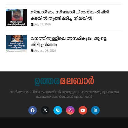
നീലേശ്വരം സ്വദേശി ചീമേനിയിൽ മീൻ
കടയിൽ തൂങ്ങി മരിച്ച നിലയിൽ
July 31, 2026
വനത്തിനുള്ളിലെ അസ്ഥികൂടം: ആളെ
തിരിച്ചറിഞ്ഞു
August 06, 2026
വാർത്താ മാധ്യമ രംഗത്ത് വർഷങ്ങളുടെ പാരമ്പര്യമുള്ള ഉത്തര
മലബാർ ഓൺലൈൻ എഡിഷൻ