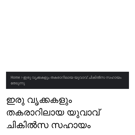
Home
ഇരു വൃക്കകളും തകരാറിലായ യുവാവ് ചികിൽസ സഹായം
തേടുന്നു
ഇരു വൃക്കകളും
തകരാറിലായ യുവാവ്
ചികിൽസ സഹായം