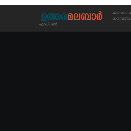
വാർത്താ മ
പാരമ്പര
എഡിഷൻ