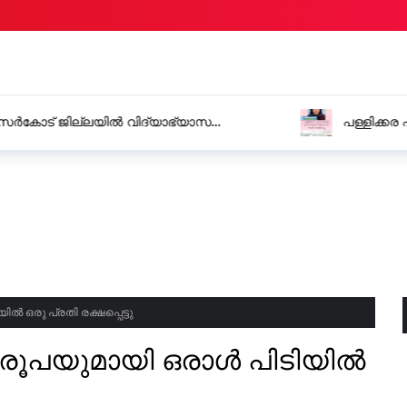
യിൽ വിദ്യാഭ്യാസ
പള്ളിക്കര പഞ്ചായത്ത് യു
ിൽ ഒരു പ്രതി രക്ഷപ്പെട്ടു
950 രൂപയുമായി ഒരാൾ പിടിയിൽ