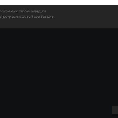
ാധ്യമ രംഗത്ത് വർഷങ്ങളുടെ
്യമുള്ള ഉത്തര മലബാർ ഓൺലൈൻ