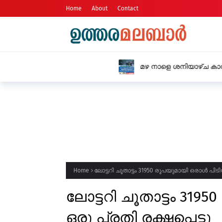
Home
About
Contact
മഴ നാളെ ശനിയാഴ്ച കാസർകോട് ജില്ല
സ്ഥാപനങ്ങൾക്ക് അവധി
Home
ലോട്ടറി ചൂതാട്ടം 31950 രൂപയുമായി ഒരാൾ പിടിയ
ലോട്ടറി ചൂതാട്ടം 31
ഒരു പ്രതി രക്ഷപ്പെട്ടു