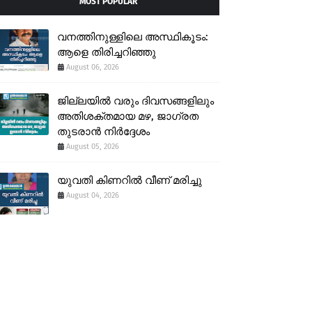
MOST POPULAR
വനത്തിനുള്ളിലെ അസ്ഥികൂടം:
ആളെ തിരിച്ചറിഞ്ഞു
August 06, 2026
ജില്ലയിൽ വരും ദിവസങ്ങളിലും
അതിശക്തമായ മഴ, ജാഗ്രത
തുടരാൻ നിർദ്ദേശം
August 05, 2026
യുവതി കിണറിൽ വീണ് മരിച്ചു
August 04, 2026