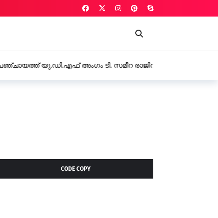
.ഡി.എഫ് അംഗം ടി. സമീറ രാജിവച്ചു
CODE COPY