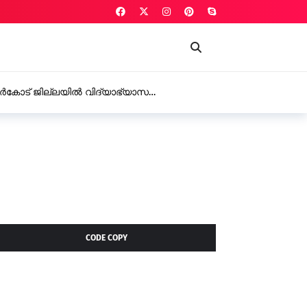
പള്ളിക്കര പഞ്ചായത്ത് യു.ഡി.എഫ് അംഗം ടി. സമീറ രാജിവ
CODE COPY