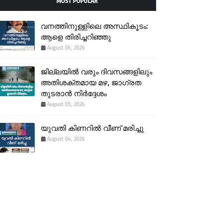
MOST POPULAR
വനത്തിനുള്ളിലെ അസ്ഥികൂടം:
ആളെ തിരിച്ചറിഞ്ഞു
August 06, 2026
ജില്ലയിൽ വരും ദിവസങ്ങളിലും
അതിശക്തമായ മഴ, ജാഗ്രത
തുടരാൻ നിർദ്ദേശം
August 05, 2026
യുവതി കിണറിൽ വീണ് മരിച്ചു
August 04, 2026