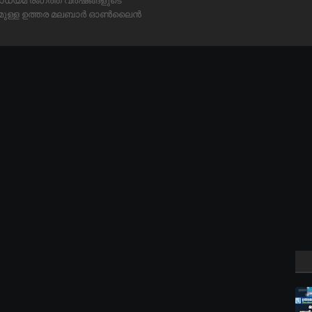
ാധ്യമ രംഗത്ത് വർഷങ്ങളുടെ
്യമുള്ള ഉത്തര മലബാർ ഓൺലൈൻ