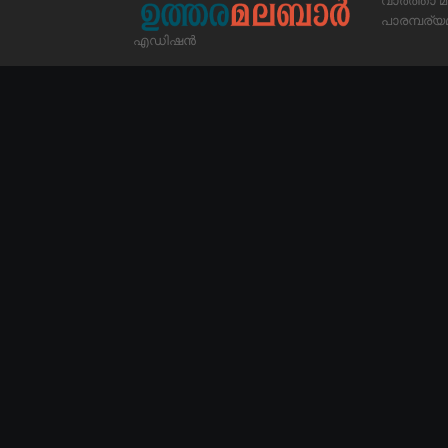
വാർത്താ മ
പാരമ്പര
എഡിഷൻ