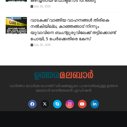
കഴിച്ചതായി ഡോക്ടറോട് പറഞ്ഞു
July 30, 2026
വാടകക്ക് വാങ്ങിയ വാഹനങ്ങൾ തിരികെ
നൽകിയില്ല, കാഞ്ഞങ്ങാട് നിന്നും
യുവാവിനെ ബംഗ്ളുരുവിലേക്ക് തട്ടിക്കൊണ്ട്
പോയി, 5 പേർക്കെതിരെ കേസ്
July 30, 2026
വാർത്താ മാധ്യമ രംഗത്ത് വർഷങ്ങളുടെ പാരമ്പര്യമുള്ള ഉത്തര
മലബാർ ഓൺലൈൻ എഡിഷൻ