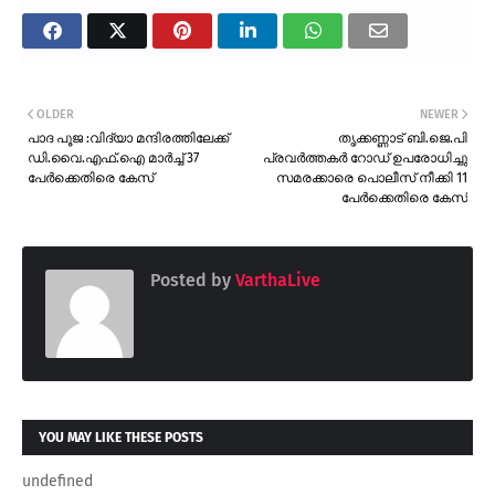
OLDER
NEWER
പാദ പൂജ :വിദ്യാ മന്ദിരത്തിലേക്ക്
തൃക്കണ്ണാട് ബി.ജെ.പി
ഡി.വൈ.എഫ്.ഐ മാർച്ച് 37
പ്രവർത്തകർ റോഡ് ഉപരോധിച്ചു
പേർക്കെതിരെ കേസ്
സമരക്കാരെ പൊലീസ് നീക്കി 11
പേർക്കെതിരെ കേസ്
Posted by
VarthaLive
YOU MAY LIKE THESE POSTS
undefined