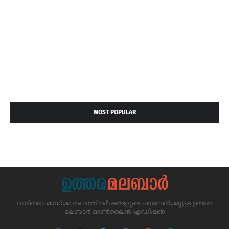
MOST POPULAR
വാർത്താ മാധ്യമ രംഗത്ത് വർഷങ്ങളുടെ പാരമ്പര്യമുള്ള ഉത്തര
മലബാർ ഓൺലൈൻ എഡിഷൻ