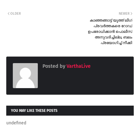
OLDER
NEWER
കാഞ്ഞങ്ങാട്ട് യൂത്ത് ലീഗ്
പ്രവർത്തകരെ റോഡ്
ഉപരോധിക്കാൻ പൊലീസ്
അനുവദിച്ചില്ല, ബലം
പ്രയോഗിച്ച് നീക്കി
Posted by
VarthaLive
YOU MAY LIKE THESE POSTS
undefined