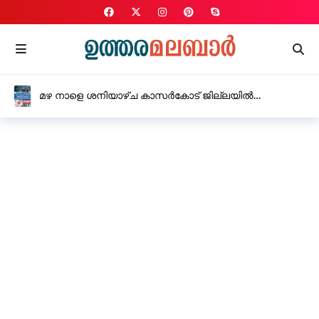
മഴ നാളെ ശനിയാഴ്ച കാസർകോട് ജില്ലയിൽ
വിദ്യാഭ്യാസ സ്ഥാപനങ്ങൾക്ക് അവധി