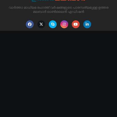
വാർത്താ മാധ്യമ രംഗത്ത് വർഷങ്ങളുടെ പാരമ്പര്യമുള്ള ഉത്തര
മലബാർ ഓൺലൈൻ എഡിഷൻ