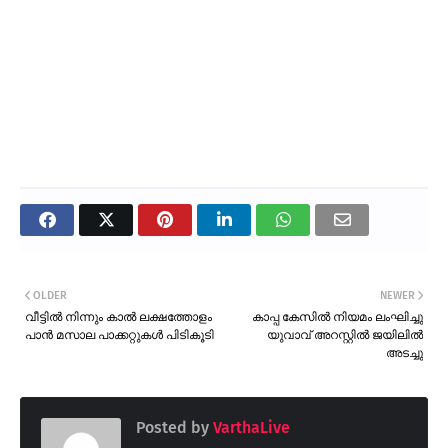
OLDER
NEWER
വീട്ടിൽ നിന്നും കാൽ ലക്ഷത്തോളം
കാപ്പ കേസിൽ നിയമം ലംഘിച്ചു
പാൻ മസാല പാക്കറ്റുകൾ പിടികൂടി
യുവാവ് അറസ്റ്റിൽ ജയിലിൽ
അടച്ചു
Posted by
VarthaLive