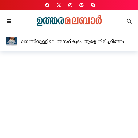
വനത്തിനുള്ളിലെ അസ്ഥികൂടം: ആളെ തിരിച്ചറിഞ്ഞു