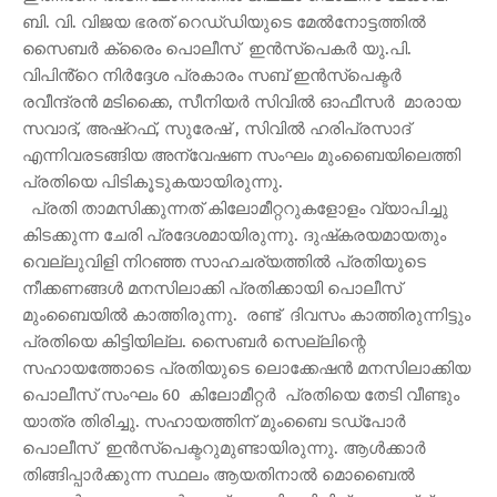
ബി. വി. വിജയ ഭരത് റെഡ്‌ഡിയുടെ മേൽനോട്ടത്തിൽ
സൈബർ ക്രൈം പൊലീസ് ഇൻസ്പെകർ യു.പി.
വിപിൻ്റെ നിർദ്ദേശ പ്രകാരം സബ് ഇൻസ്‌പെക്ടർ
രവീന്ദ്രൻ മടിക്കൈ, സീനിയർ സിവിൽ ഓഫീസർ മാരായ
സവാദ്, അഷ്‌റഫ്, സുരേഷ് , സിവിൽ ഹരിപ്രസാദ്
എന്നിവരടങ്ങിയ അന്വേഷണ സംഘം മുംബൈയിലെത്തി
പ്രതിയെ പിടികൂടുകയായിരുന്നു.
പ്രതി താമസിക്കുന്നത് കിലോമീറ്ററുകളോളം വ്യാപിച്ചു
കിടക്കുന്ന ചേരി പ്രദേശമായിരുന്നു. ദുഷ്‌കരയമായതും
വെല്ലുവിളി നിറഞ്ഞ സാഹചര്യത്തിൽ പ്രതിയുടെ
നീക്കണങ്ങൾ മനസിലാക്കി പ്രതിക്കായി പൊലീസ്
മുംബൈയിൽ കാത്തിരുന്നു. രണ്ട് ദിവസം കാത്തിരുന്നിട്ടും
പ്രതിയെ കിട്ടിയില്ല. സൈബർ സെല്ലിന്റെ
സഹായത്തോടെ പ്രതിയുടെ ലൊക്കേഷൻ മനസിലാക്കിയ
പൊലീസ് സംഘം 60 കിലോമീറ്റർ പ്രതിയെ തേടി വീണ്ടും
യാത്ര തിരിച്ചു. സഹായത്തിന് മുംബൈ ടഡ്‌പോർ
പൊലീസ് ഇൻസ്പെക്ടറുമുണ്ടായിരുന്നു. ആൾക്കാർ
തിങ്ങിപ്പാർക്കുന്ന സ്ഥലം ആയതിനാൽ മൊബൈൽ