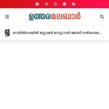
റെയിൽവെയിൽ സ്റ്റേഷൻ മാസ്റ്ററായി ജോലി നൽകാമെന്ന്
പറഞ്ഞ് യുവതിയിൽ നിന്നും 15 ലക്ഷം രൂപ തട്ടി