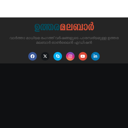
വാർത്താ മാധ്യമ രംഗത്ത് വർഷങ്ങളുടെ പാരമ്പര്യമുള്ള ഉത്തര
മലബാർ ഓൺലൈൻ എഡിഷൻ