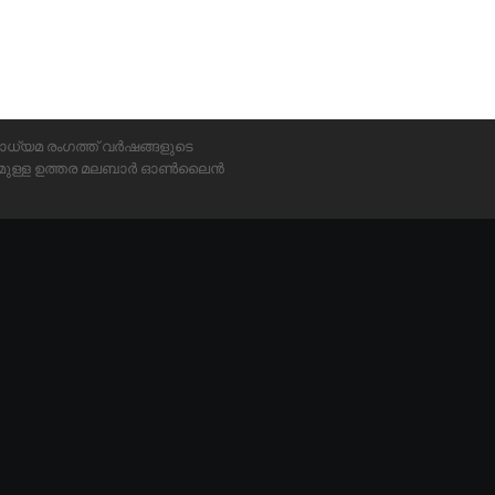
ാധ്യമ രംഗത്ത് വർഷങ്ങളുടെ
്യമുള്ള ഉത്തര മലബാർ ഓൺലൈൻ