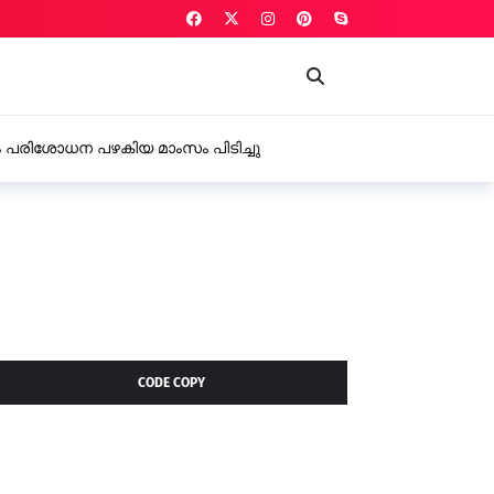
ാറിൽ കടത്തിയ 18 ഗ്രാം എം.ഡി.എം.എയുമായി രണ്ട് പേർ
CODE COPY