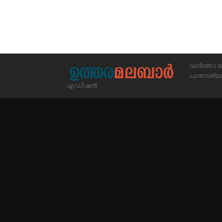
വാർത്താ മ
പാരമ്പര
എഡിഷൻ