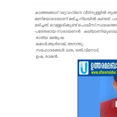
കാഞ്ഞങ്ങാട് :യുവാവിനെ വീടിനുള്ളിൽ തൂങ്ങി
മണിയോടെയാണ് മരിച്ച നിലയിൽ കണ്ടത്. പര
മരിച്ചത്. വെള്ളരിക്കുണ്ട് പൊലീസ് സ്ഥലത്തെത്ത
പരേതരായ നാരായണൻ കല്യാണിയുടെയു
ഭാര്യ: മഞ്ജുഷ.
മക്കൾ:ആദിരാജ്, അനന്തു.
സഹോദരങ്ങൾ: ലത, രതി,വിനോദ്,
ഉഷ, രാജൻ.