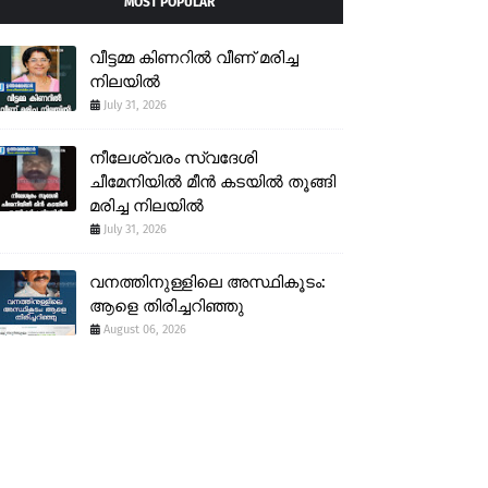
MOST POPULAR
വീട്ടമ്മ കിണറിൽ വീണ് മരിച്ച
നിലയിൽ
July 31, 2026
നീലേശ്വരം സ്വദേശി
ചീമേനിയിൽ മീൻ കടയിൽ തൂങ്ങി
മരിച്ച നിലയിൽ
July 31, 2026
വനത്തിനുള്ളിലെ അസ്ഥികൂടം:
ആളെ തിരിച്ചറിഞ്ഞു
August 06, 2026