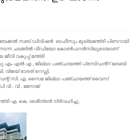
റേഷൻ ബേക്കൽ സബ് ഡിവിഷൻ ഓഫീസും മുഖ്യമന്ത്രി പിണറായി
ിൽ നടന്ന ചടങ്ങിൽ വീഡിയോ കോൺഫറൻസിലൂടെയാണ്
ീവി വകുപ്പ് മന്ത്രി
്ഞമ്പു എം എൽ എ , ജില്ലാ പഞ്ചായത്ത് പ്രസിഡൻ്റ് ബേബി
 വിജയ് ഭാരത് റെഡ്ഡി,
ഡന്റ് സി. എ. സൈമ ജില്ലാ പഞ്ചായത്ത് വൈസ്
വി . വി . മനോജ്
രി എ. കെ. ശശീന്ദ്രൻ നിർവഹിച്ചു.