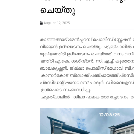
ചെയ്തു
August 12, 2025
കാഞ്ഞങ്ങാട് :മേൽപ്പറമ്പ് പൊലീസ് സ്റ്
വിജയൻ ഉദ്ഘാടനം ചെയ്തു. ചട്ടഞ്ചാല
മുഖ്യമന്ത്രി ഉദ്ഘാടനം ചെയ്തത്. വനം വന്യ ജ
മന്ത്രി എ.കെ. ശശീന്ദ്രൻ, സി.എച്ച്. കുഞ
ബാലകൃഷ്ണൻ, ജില്ലാ പൊലീസ് മേധാവി ബി.വി.
കാസർകോട് ബ്ലോക്ക് പഞ്ചായത്ത് പ്രസി
പ്രസിഡന്റ് ഷാനവാസ് പാദൂർ ഡിവൈഎസ്പി 
ഉൾപെടെ സംബന്ധിച്ചു.
ചട്ടഞ്ചാലിൽ ശിലാ ഫലക അനാച്ഛാദനം മന്ത്