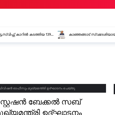
 യുവാവ് ഗൾഫിൽ ഹൃദയാഘാതത്തെ തുടർന്ന്
കാസർകോട് ആറ് 
് ഡിവിഷൻ ഓഫീസും മുഖ്യമന്ത്രി ഉദ്ഘാടനം ചെയ്തു
 സ്റ്റേഷൻ ബേക്കൽ സബ്
്യമന്ത്രി ഉദ്ഘാടനം