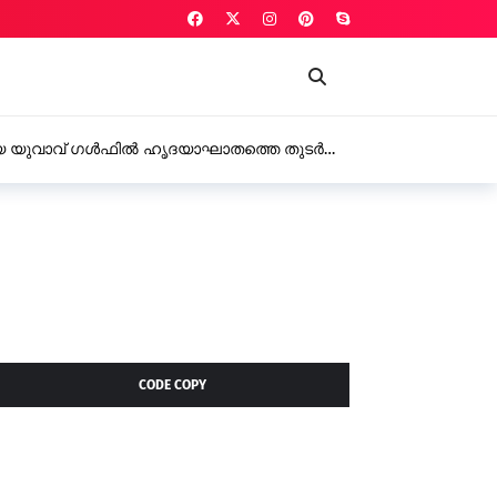
പേർക്ക് കുത്തേറ്റു, 4 പേർക്കെതിരെ പൊലീസ് കേസ്
CODE COPY