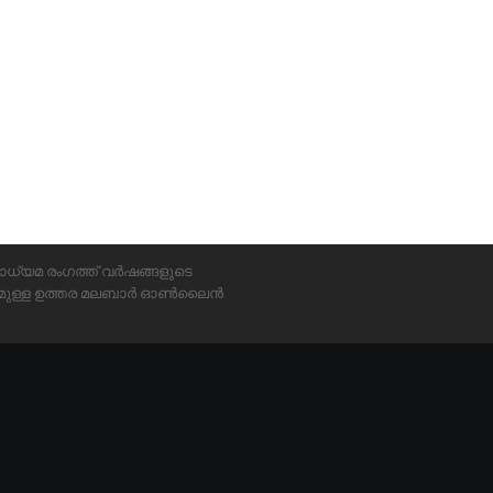
ാധ്യമ രംഗത്ത് വർഷങ്ങളുടെ
്യമുള്ള ഉത്തര മലബാർ ഓൺലൈൻ