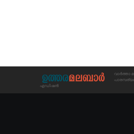
വാർത്താ മ
പാരമ്പര
എഡിഷൻ