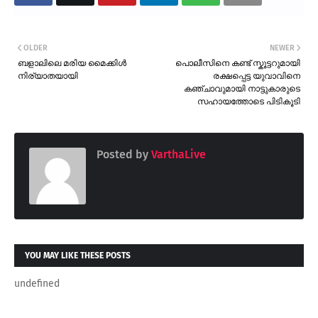
OLDER
NEWER
ബളാലിലെ മരിയ മൈക്കിൾ
പൊലീസിനെ കണ്ട് സ്കൂട്ടറുമായി
നിര്യാതയായി
രക്ഷപ്പെട്ട യുവാവിനെ
കഞ്ചാവുമായി നാട്ടുകാരുടെ
സഹായത്തോടെ പിടികൂടി
Posted by
VarthaLive
YOU MAY LIKE THESE POSTS
undefined