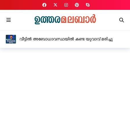
വീട്ടിൽ അബോധാവസ്ഥയിൽ കണ്ട യുവാവ് മരിച്ചു