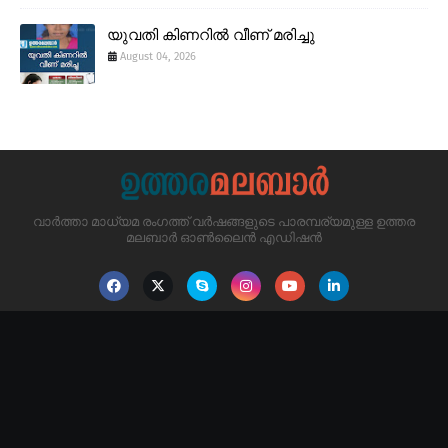
യുവതി കിണറിൽ വീണ് മരിച്ചു
August 04, 2026
വാർത്താ മാധ്യമ രംഗത്ത് വർഷങ്ങളുടെ പാരമ്പര്യമുള്ള ഉത്തര
മലബാർ ഓൺലൈൻ എഡിഷൻ