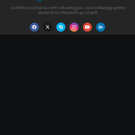
വാർത്താ മാധ്യമ രംഗത്ത് വർഷങ്ങളുടെ പാരമ്പര്യമുള്ള ഉത്തര
മലബാർ ഓൺലൈൻ എഡിഷൻ