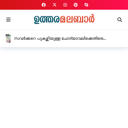
സവർക്കറെ പുകഴ്ത്തിയുള്ള ചോദ്യാവലിക്കെതിരെ
സി.പി.എം, കർശന നടപടിക്ക് നിർദ്ദേശം നൽകി
വിദ്യാഭ്യാസ മന്ത്രി