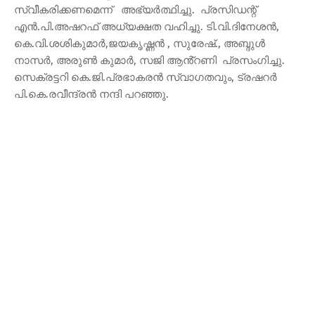
സ്വീകരിക്കണമെന്ന് അഭ്യർത്ഥിച്ചു. പ്രസിഡന്റ്
എൻ.പി.അഷറഫ് അധ്യക്ഷത വഹിച്ചു. ടി.വി.ദിനേശൻ,
കെ.വി.ശശികുമാർ,ജയകൃഷ്ണൻ , സുരേഷ്., അബ്ദുൾ
നാസർ, അരുൺ കുമാർ, സജി ആൻ്റണി പ്രസംഗിച്ചു.
സെക്രട്ടറി കെ.ജി.പ്രഭാകരൻ സ്വാഗതവും, ട്രഷറർ
പി.കെ.രവീന്ദ്രൻ നന്ദി പറഞ്ഞു.