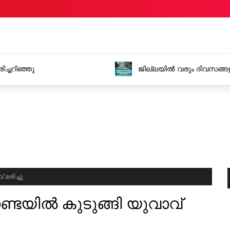
ങളിലും അതിശക്തമായ മഴ, ജാഗ്രത തുടരാൻ
പെൺകുട്ടി
അറസ്റ്റിൽ
മരിച്ചു
ണ്ടയിൽ കുടുങ്ങി യുവാവ്