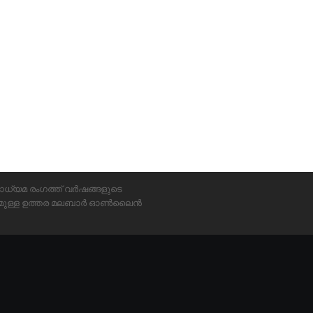
ാധ്യമ രംഗത്ത് വർഷങ്ങളുടെ
്യമുള്ള ഉത്തര മലബാർ ഓൺലൈൻ