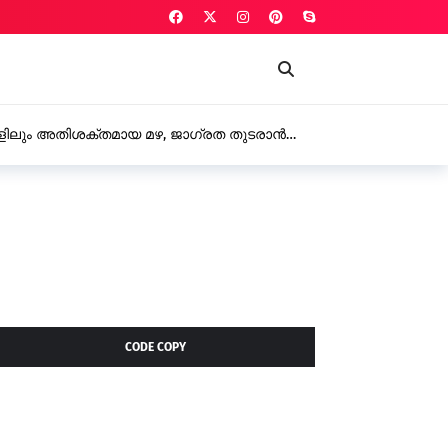
യെ ക്രൂരമായ ലൈംഗിക പീഡനത്തിനിരയാക്കിയ യുവതി
CODE COPY