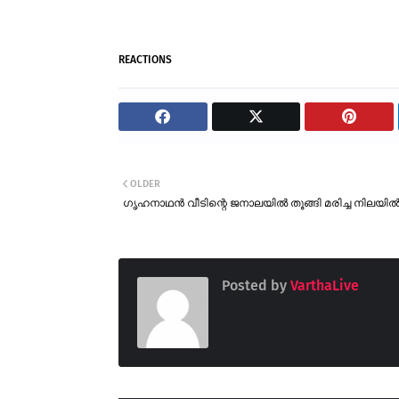
REACTIONS
OLDER
ഗൃഹനാഥൻ വീടിന്റെ ജനാലയിൽ തൂങ്ങി മരിച്ച നിലയി
Posted by
VarthaLive