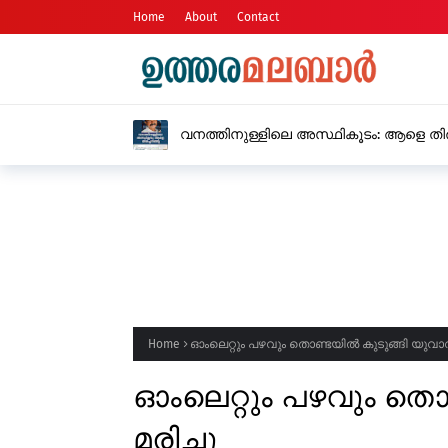
Home
About
Contact
ജില്ലയിൽ വരും ദിവസങ്
നിർദ്ദേശം
Home
ഓംലെറ്റും പഴവും തൊണ്ടയിൽ കുടുങ്ങി യുവാവ് 
ഓംലെറ്റും പഴവും തൊ
മരിച്ചു