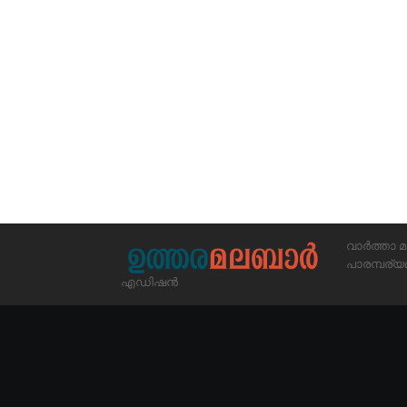
വാർത്താ മ
പാരമ്പര
എഡിഷൻ