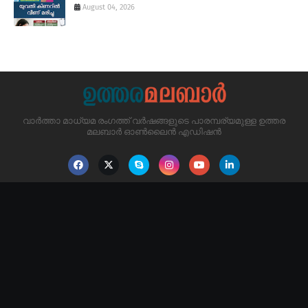
August 04, 2026
വാർത്താ മാധ്യമ രംഗത്ത് വർഷങ്ങളുടെ പാരമ്പര്യമുള്ള ഉത്തര
മലബാർ ഓൺലൈൻ എഡിഷൻ