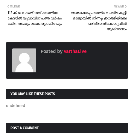
OLDER
NEWER
112 കിലോ കഞ്ചാവ് കടത്തിയ
അമ്മക്കൊപ്പം യാത്ര ചെയ്ത കുട്ടി
കേസിൽ യുവാവിന് പത്ത് വർഷം
ഓട്ടോയിൽ നിന്നും ഇറങ്ങിയില്ല
കഠിന തടവും ലക്ഷം രൂപ പിഴയും
പരിഭ്രാന്തിക്കൊടുവിൽ
ആശ്വാസം
Posted by
VarthaLive
YOU MAY LIKE THESE POSTS
undefined
POST A COMMENT