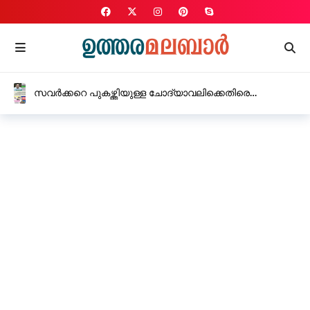
സവർക്കറെ പുകഴ്ത്തിയുള്ള ചോദ്യാവലിക്കെതിരെ
സി.പി.എം, കർശന നടപടിക്ക് നിർദ്ദേശം നൽകി
വിദ്യാഭ്യാസ മന്ത്രി