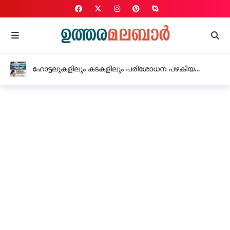
സ്വിഫ്റ്റ് കാറിൽ കടത്തിയ 18 ഗ്രാം
എം.ഡി.എം.എയുമായി രണ്ട് പേർ അറസ്റ്റിൽ