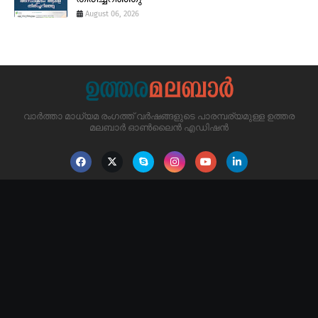
August 06, 2026
വാർത്താ മാധ്യമ രംഗത്ത് വർഷങ്ങളുടെ പാരമ്പര്യമുള്ള ഉത്തര
മലബാർ ഓൺലൈൻ എഡിഷൻ