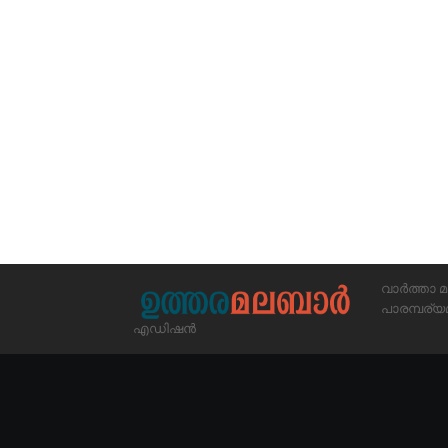
വാർത്താ മ
പാരമ്പര
എഡിഷൻ