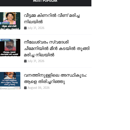
MOST POPULAR
വീട്ടമ്മ കിണറിൽ വീണ് മരിച്ച
നിലയിൽ
July 31, 2026
നീലേശ്വരം സ്വദേശി
ചീമേനിയിൽ മീൻ കടയിൽ തൂങ്ങി
മരിച്ച നിലയിൽ
July 31, 2026
വനത്തിനുള്ളിലെ അസ്ഥികൂടം:
ആളെ തിരിച്ചറിഞ്ഞു
August 06, 2026