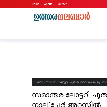
Home
About
Contact
ഹോട്ടലുകളിലും കടകളിലും പരിശോധന
Home
സമാന്തര ലോട്ടറി ചൂതാട്ടം കാൽ ലക്ഷം രൂപയു
സമാന്തര ലോട്ടറി ചൂത
നാല് പേർ അറസ്റ്റിൽ