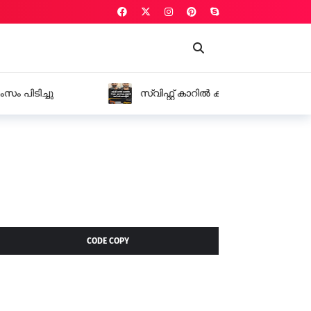
തിയ 18 ഗ്രാം എം.ഡി.എം.എയുമായി രണ്ട് പേർ
CODE COPY