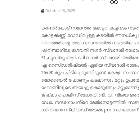
October 19, 2025
കാസർകോട്:സമാന്തര ലോട്ടറി കച്ചവടം നടത
കോട്ടക്കണ്ണി റോഡിലുള്ള കടയിൽ അനധികൃത 
വിവരത്തിന്റെ അടിസ്ഥാനത്തിൽ നടത്തി
ഷിറിബാഗിലു ഭഗവതി നഗർ സ്വദേശി രാധാക
31,കുഡ്‌ലു ആർ ഡി നഗർ സ്വദേശി അഭിഷേക് 
എ റെസിഡൻഷ്യൽ ഏരിയ സ്വദേശി രാജപ്രസാ
26490 രൂപ പിടിച്ചെടുത്തിട്ടുണ്ട്. കേരള സംസ
മൊബൈൽ ഫോണും കടലാസും മറ്റും ഉപയോഗിച
ഫോണിലൂടെ അയച്ചു കൊടുത്തും മറ്റുമാണ്
ജില്ലാ പൊലീസ് മേധാവി ബി. വി. വിജയ ഭ
ഡോ. നന്ദഗോപൻ്റെ മേൽനോട്ടത്തിൽ സബ് 
ഡിവിഷൻ സ്‌ക്വാഡ് അടങ്ങുന്ന സംഘമാണ് പ