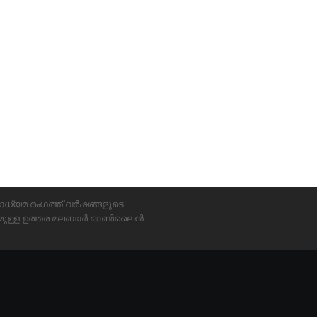
ാധ്യമ രംഗത്ത് വർഷങ്ങളുടെ
്യമുള്ള ഉത്തര മലബാർ ഓൺലൈൻ