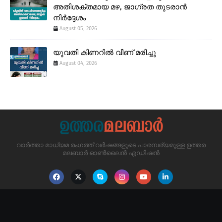
അതിശക്തമായ മഴ, ജാഗ്രത തുടരാൻ
നിർദ്ദേശം
August 05, 2026
യുവതി കിണറിൽ വീണ് മരിച്ചു
August 04, 2026
വാർത്താ മാധ്യമ രംഗത്ത് വർഷങ്ങളുടെ പാരമ്പര്യമുള്ള ഉത്തര
മലബാർ ഓൺലൈൻ എഡിഷൻ