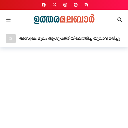
വീട്ടിൽ നിന്നും പോയ 19 വയസുകാരനെ കാണാതായി