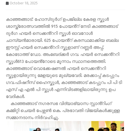
October 18, 2025
കാഞ്ഞങ്ങാട്: ഹോസ്ദുർഗ് ഉപജില്ല കേരള സ്കൂൾ
ശാസ്ത്രോത്സവത്തിൽ 915 പോയൻ്റ് നേടി കാഞ്ഞങ്ങാട്
ദുർഗ ഹയർ സെക്കൻ്ററി സ്കൂൾ ഓവറോൾ
ചാമ്പ്യൻമാരായി. 625 പോയൻ്റ് കരസ്ഥമാക്കിയ ബല്ല
ഈസ്റ്റ് ഹയർ സെക്കൻ്ററി സ്കൂളാണ് റണ്ണർ അപ്പ്.
കോടോത്ത് ഡോ. അംബേദ്ക്കർ ഗവ. ഹയർ സെക്കൻ്ററി
സ്കൂൾ613 പോയൻ്റോടെ മൂന്നാം സ്ഥാനത്തെത്തി.
കാഞ്ഞങ്ങാട് വൊക്കേഷണൽ ഹയർ സെക്കൻ്ററി
സ്കൂളായിരുന്നു മേളയുടെ മുഖ്യവേദി. മരക്കാപ്പ് കടപ്പുറം
ഗവ.ഫിഷറീസ് ഹൈസ്കൂൾ, കാഞ്ഞങ്ങാട് കടപ്പുറം പി പി ടി
എസ് എ എൽ പി സ്കൂൾ എന്നിവിടങ്ങളിലായിരുന്നു ഉപ
വേദികൾ.
കാഞ്ഞങ്ങാട് നഗരസഭ വിദ്യാഭ്യാസ സ്റ്റാൻ്റിംഗ്
കമ്മിറ്റി ചെയർ പേഴ്സൺ കെ. പ്രഭാവതി വിജയികൾക്കുള്ള
സമ്മാനദാനം നിർവഹിച്ചു.