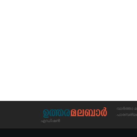
വാർത്താ മ
പാരമ്പര
എഡിഷൻ