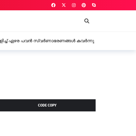
 പൊളിച്ച് ഏഴര പവൻ സ്വർണാഭരണങ്ങൾ കവർന്നു
CODE COPY