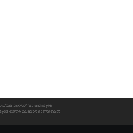
ാധ്യമ രംഗത്ത് വർഷങ്ങളുടെ
്യമുള്ള ഉത്തര മലബാർ ഓൺലൈൻ