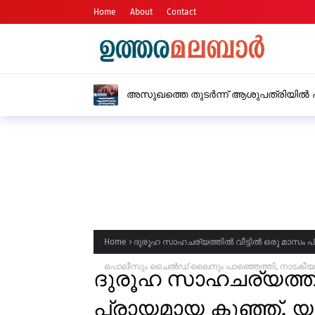
Home
About
Contact
അസുഖത്തെ തുടർന്ന് ആശുപത്രിയിൽ എത്
Home
ദുരൂഹ സാഹചര്യത്തിൽ വീട്ടിൽ ഒരു മാസം പ്രാ
പൊലീസും ചൈൽഡ് ലൈനും പാഞ്ഞെത്തി, നാടകീയ
ദുരൂഹ സാഹചര്യത്തിൽ
പ്രായമായ കുഞ്ഞ്, 