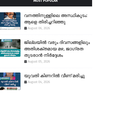
MOST POPULAR
വനത്തിനുള്ളിലെ അസ്ഥികൂടം:
ആളെ തിരിച്ചറിഞ്ഞു
August 06, 2026
ജില്ലയിൽ വരും ദിവസങ്ങളിലും
അതിശക്തമായ മഴ, ജാഗ്രത
തുടരാൻ നിർദ്ദേശം
August 05, 2026
യുവതി കിണറിൽ വീണ് മരിച്ചു
August 04, 2026