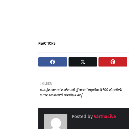
REACTIONS
OLDER
ചേച്ചിമാരോട് മൽസരിച്ച് സബ് ജൂനിയർ 600 മീറ്ററിൽ
ഒന്നാമതെത്തി ഭാഗ്യലക്ഷ്മി
Posted by
VarthaLive