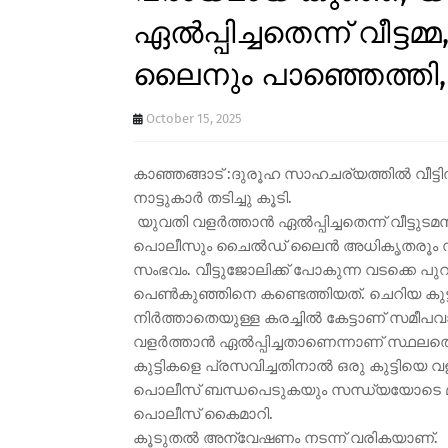
ഏൽപ്പിച്ചതെന്ന് വീട
ലൈനും പാഞ്ഞെത്തി,
October 15, 2025
കാഞ്ഞങ്ങാട് :ദുരൂഹ സാഹചര്യത്തിൽ വീട്ട
നാട്ടുകാർ തടിച്ചു കൂടി.
യുവതി വളർത്താൻ ഏൽപ്പിച്ചതെന്ന് വീട്ടുടമസ
പൊലീസും ചൈൽഡ് ലൈൻ അധികൃതരൂം സ്ഥലത്
സംഭവം. വീട്ടുജോലിക്ക് പോകുന്ന വടക്കെ പു
പെൺകുഞ്ഞിനെ കണ്ടെത്തിയത്. ചെറിയ കുട്ടിക
നിർത്താതെയുള്ള കരച്ചിൽ കേട്ടാണ് സമീപവ
വളർത്താൻ ഏൽപ്പിച്ചതാണെന്നാണ് സ്ഥലത്തെ
കുട്ടികളെ പ്രസവിച്ചതിനാൽ ഒരു കുട്ടിയെ വ
പൊലീസ് ബന്ധപെടുകയും സന്ധ്യയോടെ മാതാവ
പൊലീസ് കൈമാറി.
കൂടുതൽ അന്വേഷണം നടന്ന് വരികയാണ്.