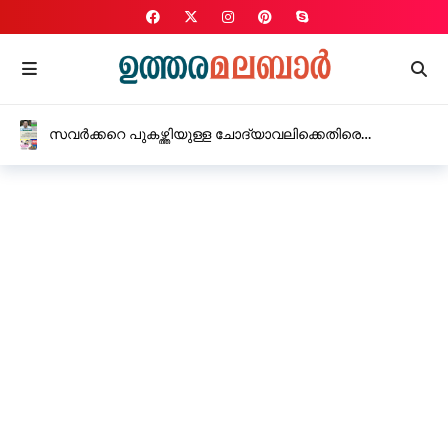
സവർക്കറെ പുകഴ്ത്തിയുള്ള ചോദ്യാവലിക്കെതിരെ
സി.പി.എം, കർശന നടപടിക്ക് നിർദ്ദേശം നൽകി
വിദ്യാഭ്യാസ മന്ത്രി