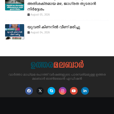
അതിശക്തമായ മഴ, ജാഗ്രത തുടരാൻ
നിർദ്ദേശം
August 05, 2026
യുവതി കിണറിൽ വീണ് മരിച്ചു
August 04, 2026
വാർത്താ മാധ്യമ രംഗത്ത് വർഷങ്ങളുടെ പാരമ്പര്യമുള്ള ഉത്തര
മലബാർ ഓൺലൈൻ എഡിഷൻ