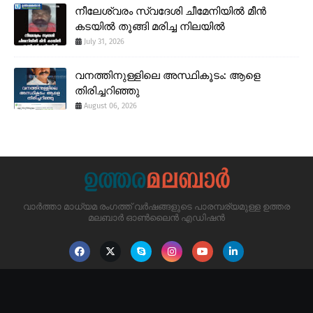
നീലേശ്വരം സ്വദേശി ചീമേനിയിൽ മീൻ
കടയിൽ തൂങ്ങി മരിച്ച നിലയിൽ
July 31, 2026
വനത്തിനുള്ളിലെ അസ്ഥികൂടം: ആളെ
തിരിച്ചറിഞ്ഞു
August 06, 2026
വാർത്താ മാധ്യമ രംഗത്ത് വർഷങ്ങളുടെ പാരമ്പര്യമുള്ള ഉത്തര
മലബാർ ഓൺലൈൻ എഡിഷൻ