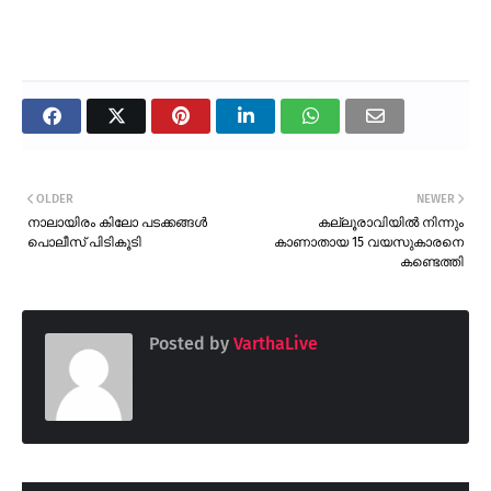
OLDER
NEWER
നാലായിരം കിലോ പടക്കങ്ങൾ
കല്ലൂരാവിയിൽ നിന്നും
പൊലീസ് പിടികൂടി
കാണാതായ 15 വയസുകാരനെ
കണ്ടെത്തി
Posted by
VarthaLive