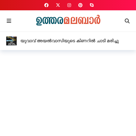
യുവാവ് അയൽവാസിയുടെ കിണറിൽ ചാടി മരിച്ചു