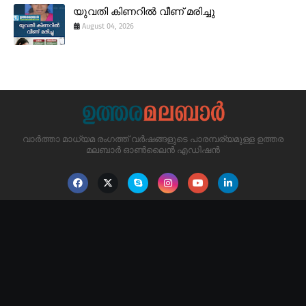
യുവതി കിണറിൽ വീണ് മരിച്ചു
August 04, 2026
വാർത്താ മാധ്യമ രംഗത്ത് വർഷങ്ങളുടെ പാരമ്പര്യമുള്ള ഉത്തര
മലബാർ ഓൺലൈൻ എഡിഷൻ