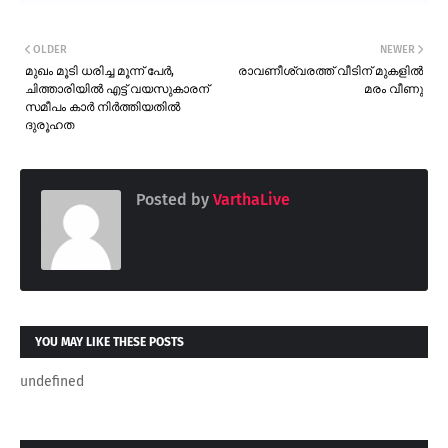
OLDER
NEWER
മുഖം മൂടി ധരിച്ച മൂന്ന് പേർ,
രാവണീശ്വരത്ത് വീടിന് മുകളിൽ
ചിത്താരിയിൽ എട്ട് വയസുകാരന്
മരം വീണു
സമീപം കാർ നിർത്തിയതിൽ
ദുരൂഹത
Posted by
VarthaLive
YOU MAY LIKE THESE POSTS
undefined