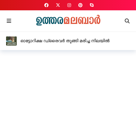
ഓട്ടോറിക്ഷ ഡ്രൈവർ തൂങ്ങി മരിച്ച നിലയിൽ